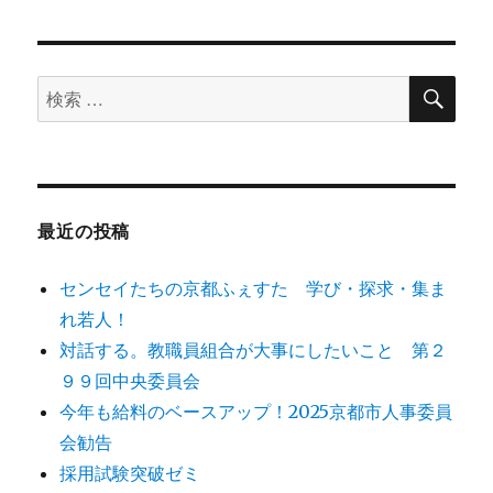
検
検
索
索
対
象:
最近の投稿
センセイたちの京都ふぇすた 学び・探求・集ま
れ若人！
対話する。教職員組合が大事にしたいこと 第２
９９回中央委員会
今年も給料のベースアップ！2025京都市人事委員
会勧告
採用試験突破ゼミ