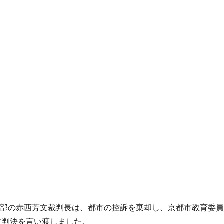
事部の赤西芳文裁判長は、都市の控訴を棄却し、京都市教育委
す判決を言い渡しました。