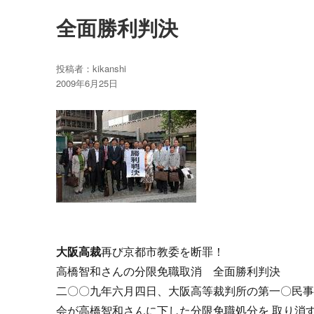
全面勝利判決
投稿者：
kikanshi
投
2009年6月25日
稿
日:
大阪高裁
再び京都市教委を断罪！
高橋智和さんの分限免職取消 全面勝利判決
二〇〇九年六月四日、大阪高等裁判所の第一〇民
会が高橋智和さんに下した分限免職処分を 取り消