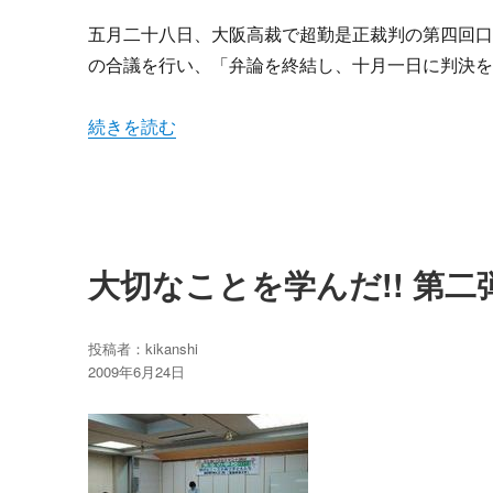
五月二十八日、大阪高裁で超勤是正裁判の第四回
の合議を行い、「弁論を終結し、十月一日に判決
“超勤是正裁判判決は10月1日！裁判所を包囲する世
続きを読む
大切なことを学んだ!! 第
投稿者：
kikanshi
投
2009年6月24日
稿
日: