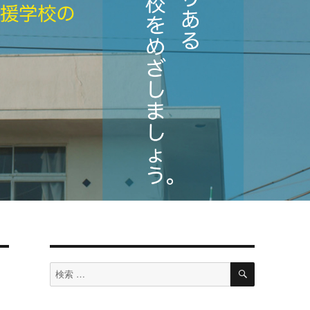
検
検
索
索
対