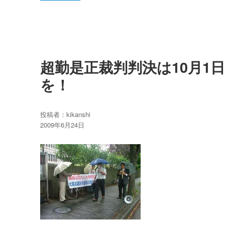
超勤是正裁判判決は10月1
を！
投稿者：
kikanshi
投
2009年6月24日
稿
日: