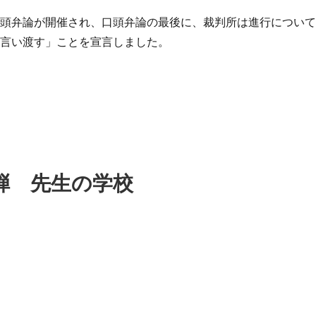
口頭弁論が開催され、口頭弁論の最後に、裁判所は進行につい
を言い渡す」ことを宣言しました。
論と運動を！” の
二弾 先生の学校