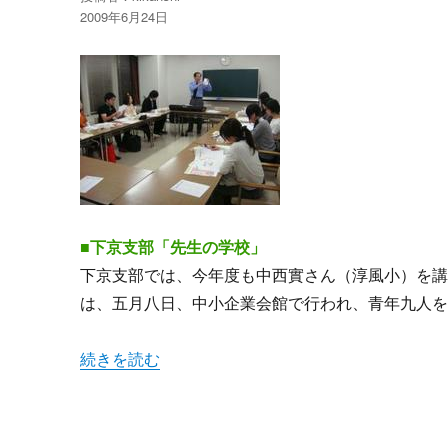
投
2009年6月24日
稿
日:
■下京支部「先生の学校」
下京支部では、今年度も中西實さん（淳風小）を
は、五月八日、中小企業会館で行われ、青年九人
“青年の思いや要求に応える 支部新歓スタート!” 
続きを読む