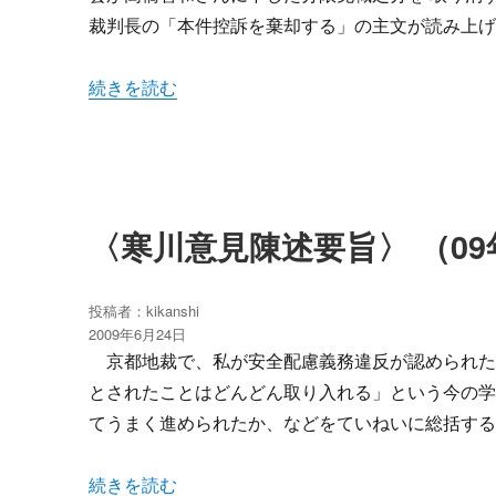
裁判長の「本件控訴を棄却する」の主文が読み上げ
“全面勝利判決” の
続きを読む
〈寒川意見陳述要旨〉 （09
投稿者：
kikanshi
投
2009年6月24日
稿
京都地裁で、私が安全配慮義務違反が認められた
日:
とされたことはどんどん取り入れる」という今の
てうまく進められたか、などをていねいに総括す
“〈寒川意見陳述要旨〉 （09年5月28日、大阪高裁
続きを読む