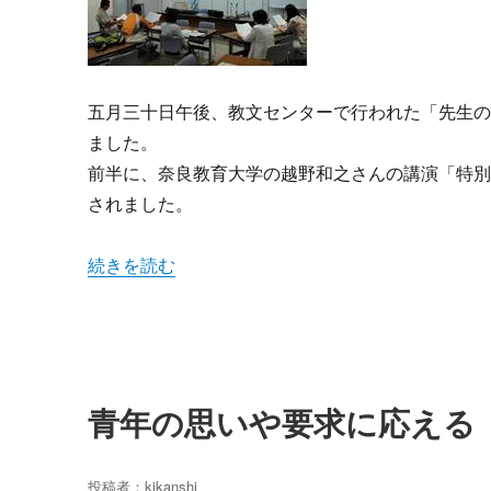
五月三十日午後、教文センターで行われた「先生
ました。
前半に、奈良教育大学の越野和之さんの講演「特
されました。
“大切なことを学んだ!! 第二弾 先生の学校” の
続きを読む
青年の思いや要求に応える
投稿者：
kikanshi