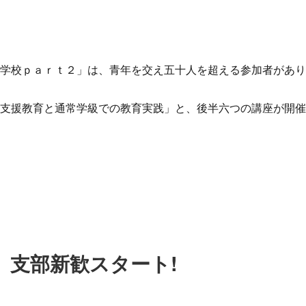
の学校ｐａｒｔ２」は、青年を交え五十人を超える参加者があ
別支援教育と通常学級での教育実践」と、後半六つの講座が開
 支部新歓スタート!