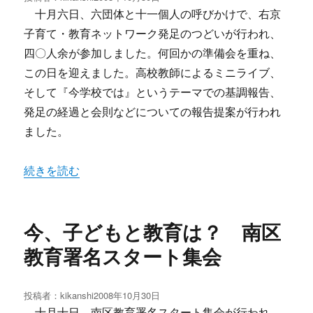
稿
十月六日、六団体と十一個人の呼びかけで、右京
日:
子育て・教育ネットワーク発足のつどいが行われ、
四〇人余が参加しました。何回かの準備会を重ね、
この日を迎えました。高校教師によるミニライブ、
そして『今学校では』というテーマでの基調報告、
発足の経過と会則などについての報告提案が行われ
ました。
“右京子育て・教育ネットワーク発足” の
続きを読む
今、子どもと教育は？ 南区
教育署名スタート集会
投稿者：
kikanshi
投
2008年10月30日
稿
十月十日、南区教育署名スタート集会が行われ、