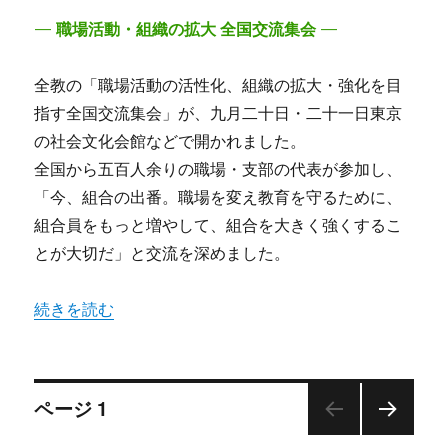
— 職場活動・組織の拡大 全国交流集会 —
全教の「職場活動の活性化、組織の拡大・強化を目
指す全国交流集会」が、九月二十日・二十一日東京
の社会文化会館などで開かれました。
全国から五百人余りの職場・支部の代表が参加し、
「今、組合の出番。職場を変え教育を守るために、
組合員をもっと増やして、組合を大きく強くするこ
とが大切だ」と交流を深めました。
“組合を大きく強くしよう！” の
続きを読む
投
ページ
1
次の