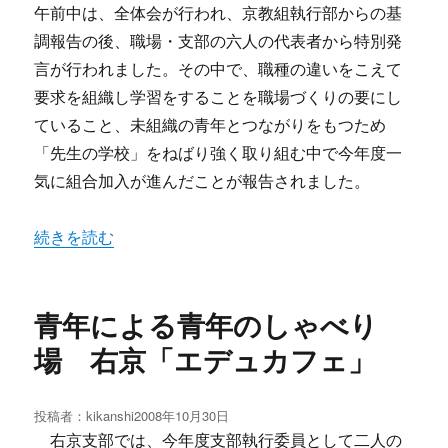
午前中は、全体会が行われ、京教組執行部からの基
調報告の後、職場・支部の六人の代表者から特別発
言が行われました。その中で、職種の違いをこえて
要求を組織し学習をすることを職場づくりの要にし
ていること、未組織の青年とつながりをもつため
「先生の学校」をねばり強く取り組む中で今年度一
気に組合加入が進んだことが報告されました。
“組合の強化・拡大をいまこそ・・・京教組 全分会・専門
続きを読む
青年による青年のしゃべり
場 右京「エデュカフェ」
投稿者：
kikanshi
投
2008年10月30日
稿
右京支部では、今年度支部執行委員として二人の