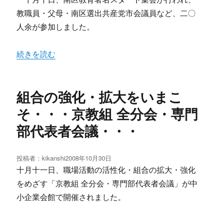
日:
教職員・父母・南区選出共産党市会議員など、二〇
人余が参加しました。
“今、子どもと教育は？ 南区教育署名スタート集会” の
続きを読む
組合の強化・拡大をいまこ
そ・・・京教組 全分会・専門
部代表者会議・・・
投稿者：
kikanshi
投
2008年10月30日
稿
十月十一日、職場活動の活性化・組合の拡大・強化
日:
をめざす「京教組 全分会・専門部代表者会議」が中
小企業会館で開催されました。