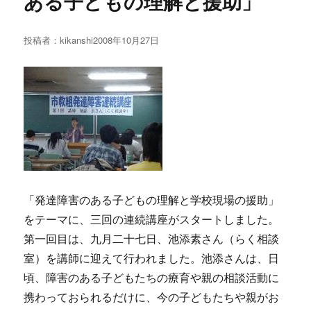
ある子どもの理解と援助」
投稿者：
kikanshi
投
2008年10月27日
稿
日:
「発達障害のある子どもの理解と学校現場の援助」
をテーマに、三回の連続講座がスタートしました。
第一回目は、九月二十七日、池添素さん（らく相談
室）を講師に迎えて行われました。池添さんは、日
頃、障害のある子どもたちの療育や親の相談活動に
携わっておられるだけに、今の子どもたちや親がお