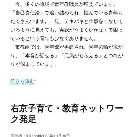
今、多くの職場で青年教職員が増えています。
「自己責任論」で追い詰められ、悩んでいる青年も
たくさんいます。一見、テキパキと仕事をこなして
いるように見えても、実践がうまくいかなくて困っ
ているという青年も少なくありません。
市教組では、青年部が再建され、青年の輪が広が
り、「本音が話せる」「元気がもらえる」とつなが
りが深まっています。
“「センセの市教組パンフ」” の
続きを読む
右京子育て・教育ネットワー
ク発足
投稿者：
kikanshi
投
2008年10月30日