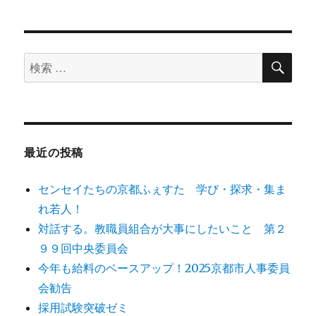
稿
ペー
ジ
ナ
検
検
ビ
索
索
ゲ
対
象:
ー
最近の投稿
シ
センセイたちの京都ふぇすた 学び・探求・集ま
ョ
れ若人！
対話する。教職員組合が大事にしたいこと 第２
ン
９９回中央委員会
今年も給料のベースアップ！2025京都市人事委員
会勧告
採用試験突破ゼミ