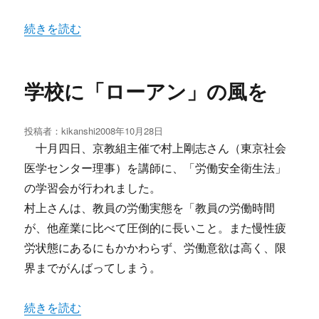
“教育格差をつくり出した自・公政治にストップ” の
続きを読む
学校に「ローアン」の風を
投稿者：
kikanshi
投
2008年10月28日
稿
十月四日、京教組主催で村上剛志さん（東京社会
日:
医学センター理事）を講師に、「労働安全衛生法」
の学習会が行われました。
村上さんは、教員の労働実態を「教員の労働時間
が、他産業に比べて圧倒的に長いこと。また慢性疲
労状態にあるにもかかわらず、労働意欲は高く、限
界までがんばってしまう。
“学校に「ローアン」の風を” の
続きを読む