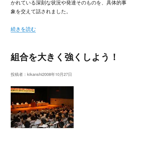
かれている深刻な状況や発達そのものを、具体的事
象を交えて話されました。
“第一回 連続講座「発達障害のある子どもの理解と援助」”
続きを読む
組合を大きく強くしよう！
投稿者：
kikanshi
投
2008年10月27日
稿
日: