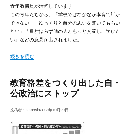
日:
青年教職員が活躍しています。
この青年たちから、「学校ではなかなか本音で話が
できない」「ゆっくりと自分の思いを聞いてもらい
たい」「肩肘はらず他の人ともっと交流し、学びた
い」などの意見が出されました。
“青年による青年のしゃべり場 右京「エデュカフェ」” 
続きを読む
教育格差をつくり出した自・
公政治にストップ
投稿者：
kikanshi
投
2008年10月29日
稿
日: