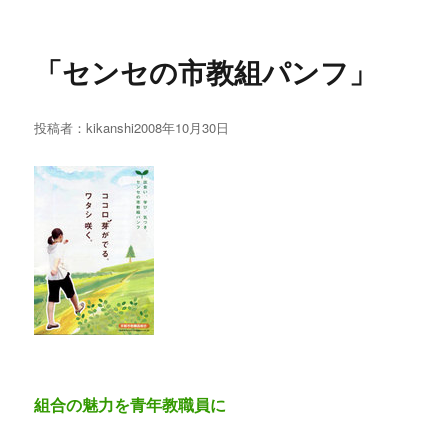
「センセの市教組パンフ」
投稿者：
kikanshi
投
2008年10月30日
稿
日:
組合の魅力を青年教職員に