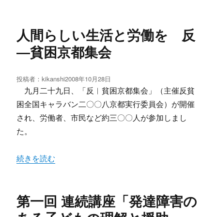
人間らしい生活と労働を 反
―貧困京都集会
投稿者：
kikanshi
投
2008年10月28日
稿
九月二十九日、「反︱貧困京都集会」（主催反貧
日:
困全国キャラバン二〇〇八京都実行委員会）が開催
され、労働者、市民など約三〇〇人が参加しまし
た。
“人間らしい生活と労働を 反―貧困京都集会” の
続きを読む
第一回 連続講座「発達障害の