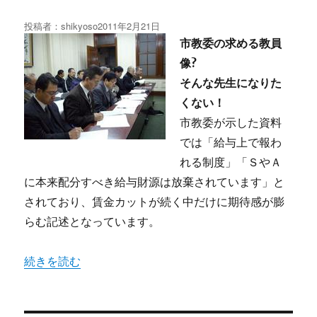
投稿者：
shikyoso
投
2011年2月21日
稿
市教委の求める教員
日:
像?
そんな先生になりた
くない！
市教委が示した資料
では「給与上で報わ
れる制度」「ＳやＡ
に本来配分すべき給与財源は放棄されています」と
されており、賃金カットが続く中だけに期待感が膨
らむ記述となっています。
“査定評価・賃金リンクの教職員評価に怒り①” の
続きを読む