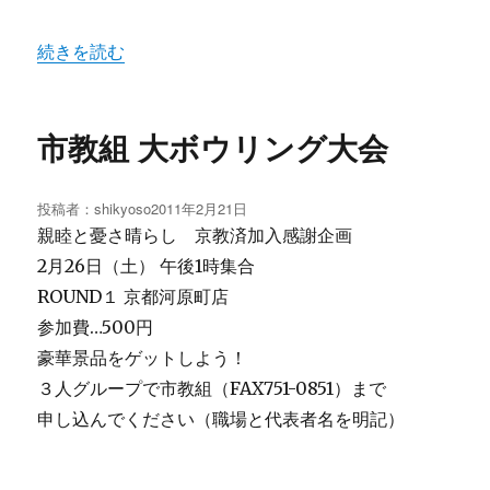
“脳出血の発症は「自己責任」” の
続きを読む
市教組 大ボウリング大会
投稿者：
shikyoso
投
2011年2月21日
稿
親睦と憂さ晴らし 京教済加入感謝企画
日:
2月26日（土） 午後1時集合
ROUND１ 京都河原町店
参加費…500円
豪華景品をゲットしよう！
３人グループで市教組（FAX751-0851）まで
申し込んでください（職場と代表者名を明記）