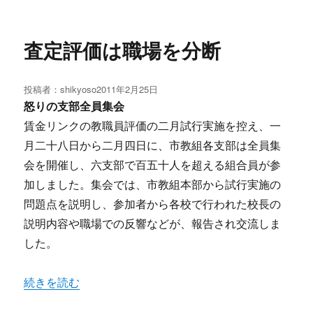
査定評価は職場を分断
投稿者：
shikyoso
投
2011年2月25日
稿
怒りの支部全員集会
日:
賃金リンクの教職員評価の二月試行実施を控え、一
月二十八日から二月四日に、市教組各支部は全員集
会を開催し、六支部で百五十人を超える組合員が参
加しました。集会では、市教組本部から試行実施の
問題点を説明し、参加者から各校で行われた校長の
説明内容や職場での反響などが、報告され交流しま
した。
“査定評価は職場を分断 ” の
続きを読む