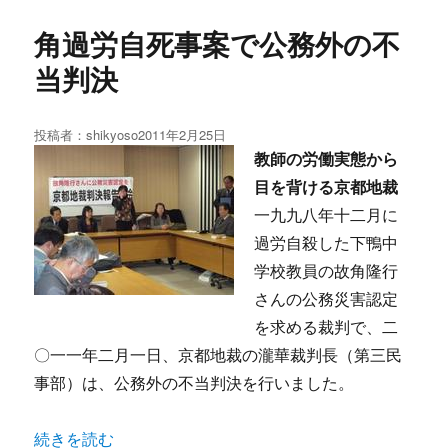
角過労自死事案で公務外の不
当判決
投稿者：
shikyoso
投
2011年2月25日
稿
教師の労働実態から
日:
目を背ける京都地裁
一九九八年十二月に
過労自殺した下鴨中
学校教員の故角隆行
さんの公務災害認定
を求める裁判で、二
〇一一年二月一日、京都地裁の瀧華裁判長（第三民
事部）は、公務外の不当判決を行いました。
“角過労自死事案で公務外の不当判決” の
続きを読む