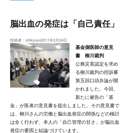
脳出血の発症は「自己責任」
投稿者：
shikyoso
投
2011年2月24日
稿
基金側医師の意見
日:
書 柳川裁判
公務災害認定を求め
る柳川裁判の控訴審
第五回口頭弁論が開
かれました。今回、
新たに被告の「基
金」が医者の意見書を提出しました。その意見書で
は、柳川さんの労働と脳出血発症の関係などの検討
は全く行わず、本人の「自己管理の甘さ」が脳出血
発症の要因と結論づけています。