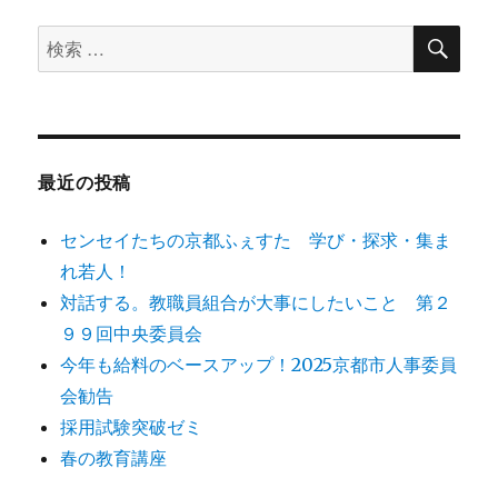
検
検
索
索
対
象:
最近の投稿
センセイたちの京都ふぇすた 学び・探求・集ま
れ若人！
対話する。教職員組合が大事にしたいこと 第２
９９回中央委員会
今年も給料のベースアップ！2025京都市人事委員
会勧告
採用試験突破ゼミ
春の教育講座