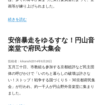
画等が練り上げられました。
“あふれる熱気！会場いっぱいの300人青年のパフォーマン
続きを読む
安倍暴走をゆるすな！円山音
楽堂で府民大集会
投稿者：
kikanshi
投
2014年6月26日
稿
五月三十日、市教組も参加する京都総評など民主団
日:
体の呼びかけで「いのちと暮らしの破壊は許さな
い！ストップ！戦争する国づくり５・30京都府民集
会」が行われ、約一千人が円山野外音楽堂に集まり
ました。