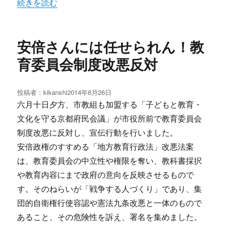
“安倍暴走をゆるすな！円山音楽堂で府民大集会” の
続きを読む
安倍さんには任せられん！教
育委員会制度改悪反対
投稿者：
kikanshi
投
2014年6月26日
稿
六月十日夕方、市教組も加盟する「子どもと教育・
日:
文化を守る京都府民会議」が市役所前で教育委員会
制度改悪に反対し、宣伝行動を行いました。
安倍政権のすすめる「地方教育行政法」改悪法案
は、教育委員会の中立性や権限を奪い、教科書採択
や教育内容にまで政府の意向を反映させるもので
す。そのねらいが「戦争する人づくり」であり、集
団的自衛権行使容認や憲法九条改悪と一体のもので
あること、その危険性を訴え、署名を集めました。