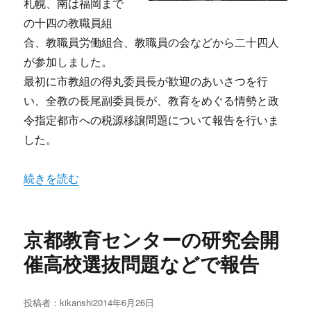
札幌、南は福岡まで
の十四の教職員組
合、教職員労働組合、教職員の会などから二十四人
が参加しました。
最初に市教組の得丸委員長が歓迎のあいさつを行
い、全教の長尾副委員長が、教育をめぐる情勢と政
令指定都市への税源移譲問題について報告を行いま
した。
“政令市教職員組合交流会政令市への税源移譲問題で交流”
続きを読む
京都教育センターの研究会開
催高校選抜問題などで報告
投稿者：
kikanshi
投
2014年6月26日