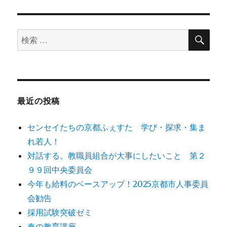
ジ
ナ
検
検
ビ
索
索
ゲ
対
象:
ー
最近の投稿
シ
センセイたちの京都ふぇすた 学び・探求・集ま
ョ
れ若人！
対話する。教職員組合が大事にしたいこと 第２
ン
９９回中央委員会
今年も給料のベースアップ！2025京都市人事委員
会勧告
採用試験突破ゼミ
春の教育講座