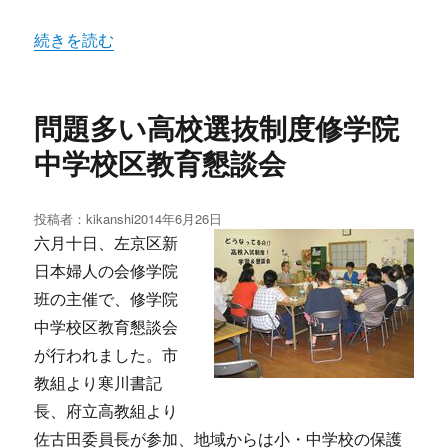
“安倍さんには任せられん！教育委員会制度改悪反対” の
続きを読む
問題多い高校選抜制度修学院
中学校区教育懇談会
投稿者：
kikanshi
投
2014年6月26日
稿
六月十日、左京区新
日:
日本婦人の会修学院
班の主催で、修学院
中学校区教育懇談会
が行われました。市
教組より寒川書記
長、府立高教組より
佐古田委員長が参加、地域からは小・中学校の保護