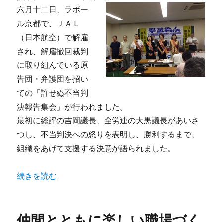
稿
六月十二日、ラボー
日:
ル京都で、ＪＡＬ
（日本航空）で解雇
され、解雇撤回裁判
に取り組んでいる原
告団・弁護団を招い
ての「許せぬ不当判
決報告集会」が行われました。
最初に総評の吉岡議長、全労連の大黒議長があいさ
つし、不当判決への怒りを表明し、勝利するまで、
組織をあげて支援する決意が語られました。
“力を合わせてJAL労働者の職場復帰を‼” の
続きを読む
仲間とともに楽しい職場づく