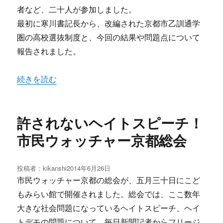
者など、二十人が参加しました。
最初に寒川書記長から、改編された京都市乙訓通学
圏の高校選抜制度と、今回の結果や問題点について
報告されました。
“問題多い高校選抜制度修学院中学校区教育懇談会” の
続きを読む
許されないヘイトスピーチ！
市民ウォッチャー京都総会
投稿者：
kikanshi
投
2014年6月26日
稿
市民ウォッチャー京都の総会が、五月三十日にこど
日:
もみらい館で開催されました。総会では、ここ数年
大きな社会問題になっているヘイトスピーチ、ヘイ
トデモの問題について、毎日新聞記者からフリージ