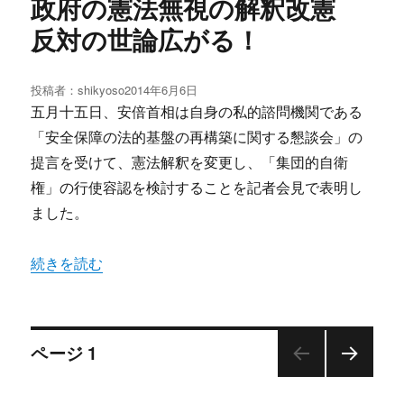
政府の憲法無視の解釈改憲
反対の世論広がる！
投稿者：
shikyoso
投
2014年6月6日
稿
五月十五日、安倍首相は自身の私的諮問機関である
日:
「安全保障の法的基盤の再構築に関する懇談会」の
提言を受けて、憲法解釈を変更し、「集団的自衛
権」の行使容認を検討することを記者会見で表明し
ました。
“政府の憲法無視の解釈改憲 反対の世論広がる！” の
続きを読む
投
ページ
1
次の
稿
ペー