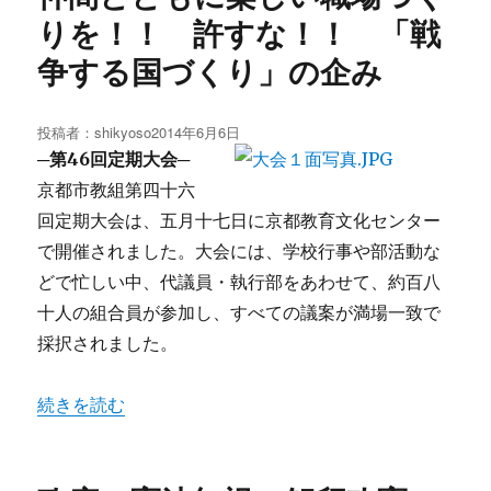
りを！！ 許すな！！ 「戦
争する国づくり」の企み
投稿者：
shikyoso
投
2014年6月6日
稿
─第46回定期大会─
日:
京都市教組第四十六
回定期大会は、五月十七日に京都教育文化センター
で開催されました。大会には、学校行事や部活動な
どで忙しい中、代議員・執行部をあわせて、約百八
十人の組合員が参加し、すべての議案が満場一致で
採択されました。
“仲間とともに楽しい職場づくりを！！ 許すな！！ 「
続きを読む