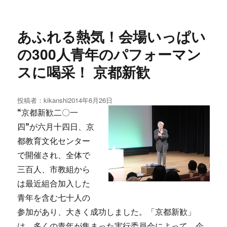
あふれる熱気！会場いっぱい
の300人青年のパフォーマン
スに喝采！ 京都新歓
投稿者：
kikanshi
投
2014年6月26日
稿
“京都新歓二〇一
日:
四”が六月十四日、京
都教育文化センター
で開催され、全体で
三百人、市教組から
は最近組合加入した
青年を含む七十人の
参加があり、大きく成功しました。「京都新歓」
は、多くの青年が集まった実行委員会によって、企