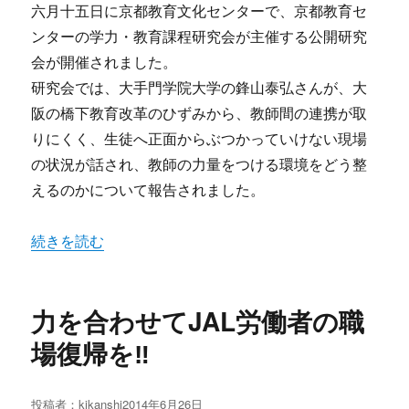
稿
六月十五日に京都教育文化センターで、京都教育セ
日:
ンターの学力・教育課程研究会が主催する公開研究
会が開催されました。
研究会では、大手門学院大学の鋒山泰弘さんが、大
阪の橋下教育改革のひずみから、教師間の連携が取
りにくく、生徒へ正面からぶつかっていけない現場
の状況が話され、教師の力量をつける環境をどう整
えるのかについて報告されました。
“京都教育センターの研究会開催高校選抜問題などで報告”
続きを読む
力を合わせてJAL労働者の職
場復帰を‼
投稿者：
kikanshi
投
2014年6月26日