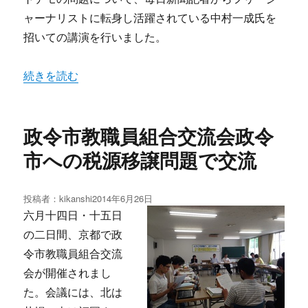
ャーナリストに転身し活躍されている中村一成氏を
招いての講演を行いました。
“許されないヘイトスピーチ！市民ウォッチャー京都総会”
続きを読む
政令市教職員組合交流会政令
市への税源移譲問題で交流
投稿者：
kikanshi
投
2014年6月26日
稿
六月十四日・十五日
日:
の二日間、京都で政
令市教職員組合交流
会が開催されまし
た。会議には、北は