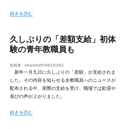
“戦後70年:憲法と戦争を語り継ごう!” の
続きを読む
久しぶりの「差額支給」初体
験の青年教職員も
投稿者：
kikanshi
投
2015年2月23日
稿
新年一月九日に久しぶりの「差額」が支給されま
日:
した。その内容を知らせる全教職員へのニュースが
配布される中、実際の支給を受け、職場では歓迎や
喜びの声が上がりました。
“久しぶりの「差額支給」初体験の青年教職員も” の
続きを読む