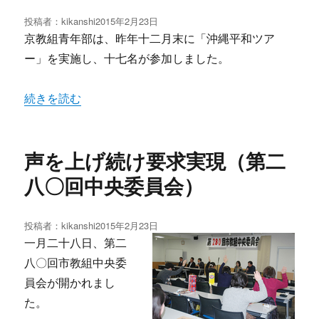
投稿者：
kikanshi
投
2015年2月23日
稿
京教組青年部は、昨年十二月末に「沖縄平和ツア
日:
ー」を実施し、十七名が参加しました。
“真実の沖縄にふれた青年部のツアー” の
続きを読む
声を上げ続け要求実現（第二
八〇回中央委員会）
投稿者：
kikanshi
投
2015年2月23日
稿
一月二十八日、第二
日:
八〇回市教組中央委
員会が開かれまし
た。