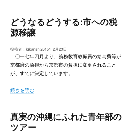
どうなるどうする:市への税
源移譲
投稿者：
kikanshi
投
2015年2月23日
稿
二〇一七年四月より、義務教育教職員の給与費等が
日:
京都府の負担から京都市の負担に変更されること
が、すでに決定しています。
“どうなるどうする:市への税源移譲” の
続きを読む
真実の沖縄にふれた青年部の
ツアー