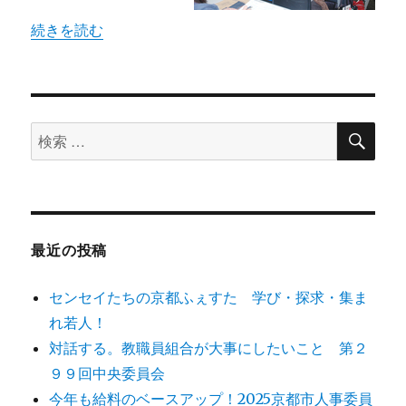
“声を上げ続け要求実現（第二八〇回中央委員会）” の
続きを読む
検
検
索
索
対
象:
最近の投稿
センセイたちの京都ふぇすた 学び・探求・集ま
れ若人！
対話する。教職員組合が大事にしたいこと 第２
９９回中央委員会
今年も給料のベースアップ！2025京都市人事委員