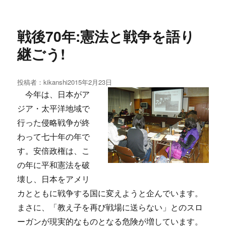
戦後70年:憲法と戦争を語り
継ごう!
投稿者：
kikanshi
投
2015年2月23日
稿
今年は、日本がア
日:
ジア・太平洋地域で
行った侵略戦争が終
わって七十年の年で
す。安倍政権は、こ
の年に平和憲法を破
壊し、日本をアメリ
カとともに戦争する国に変えようと企んでいます。
まさに、「教え子を再び戦場に送らない」とのスロ
ーガンが現実的なものとなる危険が増しています。