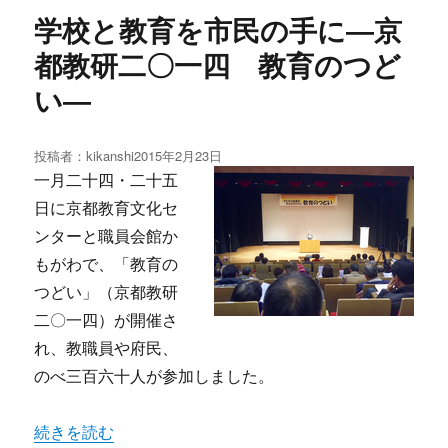
学校と教育を市民の手に―京
都教研二〇一四 教育のつど
い―
投稿者：
kikanshi
投
2015年2月23日
稿
一月二十四・二十五
日:
日に京都教育文化セ
ンターと職員会館か
もがわで、「教育の
つどい」（京都教研
二〇一四）が開催さ
れ、教職員や府民、
のべ三百六十人が参加しました。
“学校と教育を市民の手に―京都教研二〇一四 教育のつど
続きを読む