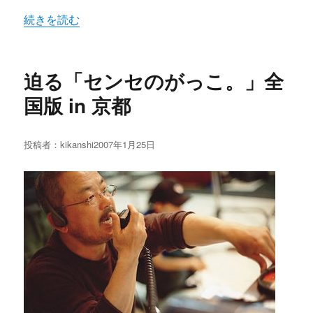
“京都市の全ての教職員のみなさんへ～教育基本法改悪につ
続きを読む
迫る「センセのがっこ。」全
国版 in 京都
投稿者：
kikanshi
投
2007年1月25日
稿
日: