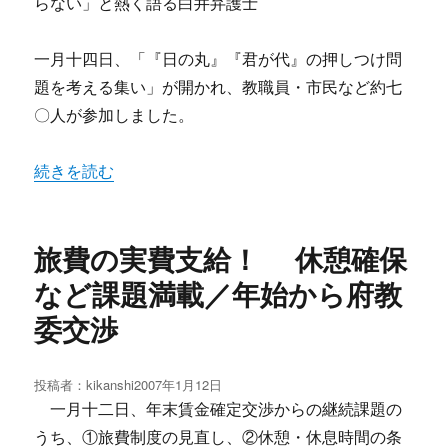
らない」と熱く語る白井弁護士
一月十四日、「『日の丸』『君が代』の押しつけ問
題を考える集い」が開かれ、教職員・市民など約七
〇人が参加しました。
“憲法を生かして、教育を守ろう―1・14「日の丸」「君
続きを読む
旅費の実費支給！ 休憩確保
など課題満載／年始から府教
委交渉
投稿者：
kikanshi
投
2007年1月12日
稿
一月十二日、年末賃金確定交渉からの継続課題の
日:
うち、①旅費制度の見直し、②休憩・休息時間の条