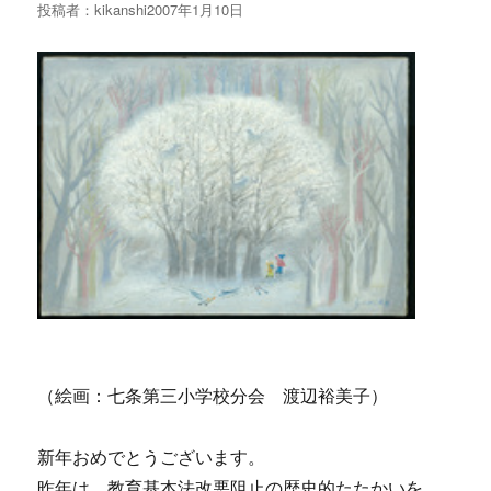
投稿者：
kikanshi
投
2007年1月10日
稿
日:
（絵画：七条第三小学校分会 渡辺裕美子）
新年おめでとうございます。
昨年は、教育基本法改悪阻止の歴史的たたかいを、