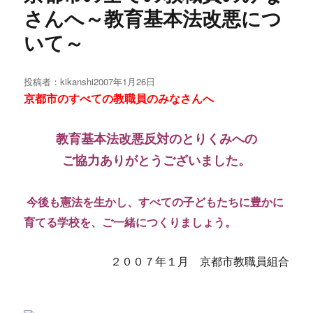
さんへ～教育基本法改悪につ
いて～
投稿者：
kikanshi
投
2007年1月26日
稿
京都市のすべての教職員のみなさんへ
日:
教育基本法改悪反対のとりくみへの
ご協力ありがとうございました。
今後も憲法を生かし、すべての子どもたちに豊かに
育てる学校を、ご一緒につくりましょう。
２００７年１月 京都市教職員組合