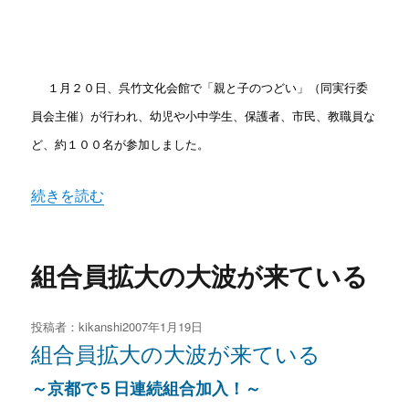
１月２０日、呉竹文化会館で「親と子のつどい」（同実行委
員会主催）が行われ、幼児や小中学生、保護者、市民、教職員な
ど、約１００名が参加しました。
“幼稚園部「親と子のつどい」” の
続きを読む
組合員拡大の大波が来ている
投稿者：
kikanshi
投
2007年1月19日
稿
組合員拡大の大波が来ている
日:
～京都で５日連続組合加入！～