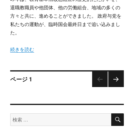
退職教職員や他団体、他の労働組合、地域の多くの
方々と共に、進めることができました。 政府与党を
私たちの運動が、臨時国会最終日まで追い込みまし
た。
“教育とは未来を語ること （機関紙『京都市教組』新年号
続きを読む
投
ページ
1
次の
稿
ペー
ジ
ナ
検
検
ビ
索
索