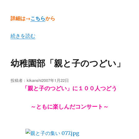
詳細は→
こちら
から
“迫る「センセのがっこ。」全国版 in 京都” の
続きを読む
幼稚園部「親と子のつどい」
投稿者：
kikanshi
投
2007年1月22日
稿
「親と子のつどい」に１００人つどう
日:
～ともに楽しんだコンサート～