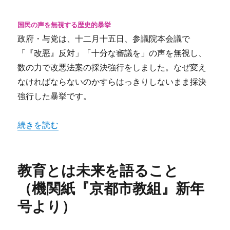
国民の声を無視する歴史的暴挙
政府・与党は、十二月十五日、参議院本会議で
「『改悪』反対」「十分な審議を」の声を無視し、
数の力で改悪法案の採決強行をしました。なぜ変え
なければならないのかすらはっきりしないまま採決
強行した暴挙です。
“未来を渡すな！―教基法改悪強行の暴挙！―（機関紙『
続きを読む
教育とは未来を語ること
（機関紙『京都市教組』新年
号より）