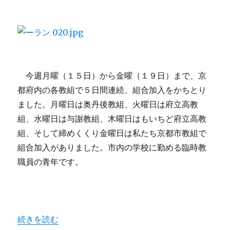
今週月曜（１５日）から金曜（１９日）まで、京
都府内の各教組で５日間連続、組合加入をかちとり
ました。月曜日は奥丹後教組、火曜日は府立高教
組、水曜日は与謝教組、木曜日はもいちど府立高教
組、そして締めくくり金曜日は私たち京都市教組で
組合加入がありました。市内の学校に勤める臨時教
職員の青年です。
“組合員拡大の大波が来ている” の
続きを読む