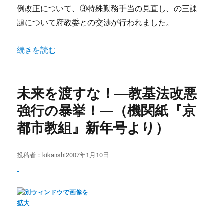
例改正について、③特殊勤務手当の見直し、の三課
題について府教委との交渉が行われました。
“旅費の実費支給！ 休憩確保など課題満載／年始から府教
続きを読む
未来を渡すな！―教基法改悪
強行の暴挙！―（機関紙『京
都市教組』新年号より）
投稿者：
kikanshi
投
2007年1月10日
稿
日: