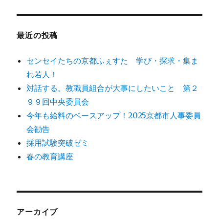
ゲ
対
象:
ー
最近の投稿
シ
センセイたちの京都ふぇすた 学び・探求・集ま
ョ
れ若人！
対話する。教職員組合が大事にしたいこと 第２
ン
９９回中央委員会
今年も給料のベースアップ！2025京都市人事委員
会勧告
採用試験突破ゼミ
春の教育講座
アーカイブ