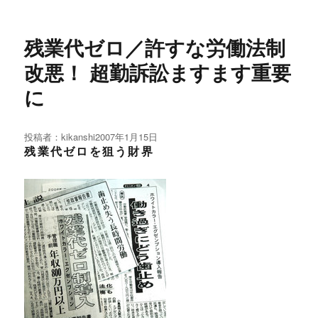
残業代ゼロ／許すな労働法制
改悪！ 超勤訴訟ますます重要
に
投稿者：
kikanshi
投
2007年1月15日
残業代ゼロを狙う財界
稿
日: