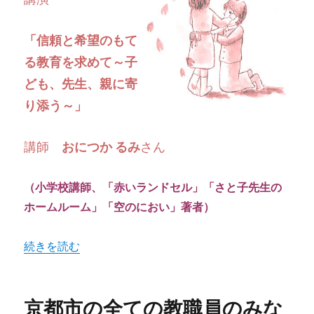
「信頼と希望のもて
る教育を求めて
～子
ども、先生、親に寄
り添う～」
講師
おにつか るみ
さん
（小学校講師、「赤いランドセル」「さと子先生の
ホームルーム」「空のにおい」著者）
“おにつか るみ さん 講演会（養護教員部学習会）” の
続きを読む
京都市の全ての教職員のみな