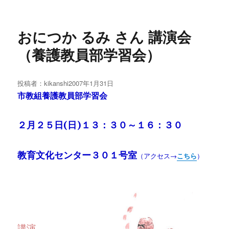
おにつか るみ さん 講演会
（養護教員部学習会）
投稿者：
kikanshi
投
2007年1月31日
稿
市教組養護教員部学習会
日:
２月２５日(日)１３：３０～１６：３０
教育文化センター３０１号室
（アクセス→
こちら
）
講演