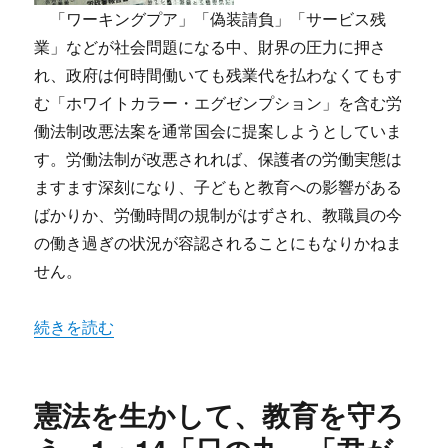
「ワーキングプア」「偽装請負」「サービス残
業」などが社会問題になる中、財界の圧力に押さ
れ、政府は何時間働いても残業代を払わなくてもす
む「ホワイトカラー・エグゼンプション」を含む労
働法制改悪法案を通常国会に提案しようとしていま
す。労働法制が改悪されれば、保護者の労働実態は
ますます深刻になり、子どもと教育への影響がある
ばかりか、労働時間の規制がはずされ、教職員の今
の働き過ぎの状況が容認されることにもなりかねま
せん。
“残業代ゼロ／許すな労働法制改悪！ 超勤訴訟ますます重要
続きを読む
憲法を生かして、教育を守ろ