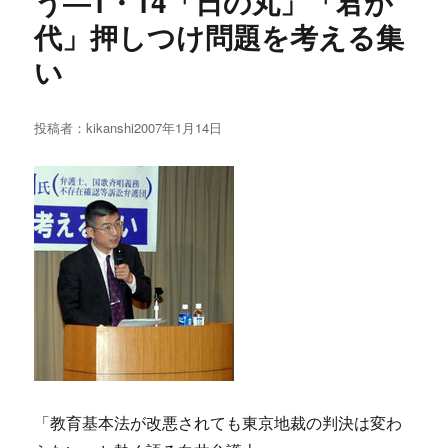
う―1・14「日の丸」「君が
代」押しつけ問題を考える集
い
投稿者：
kikanshi
投
2007年1月14日
稿
日:
「教育基本法が改悪されても東京地裁の判決は変わ