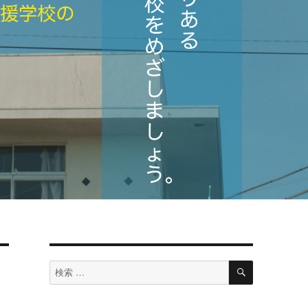
検
検
索
索
対