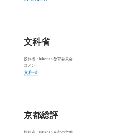
文科省
投稿者：
kikanshi
教育委員会
文
コメント
科
文科省
省
に
京都総評
投稿者：
kikanshi
京都の労働