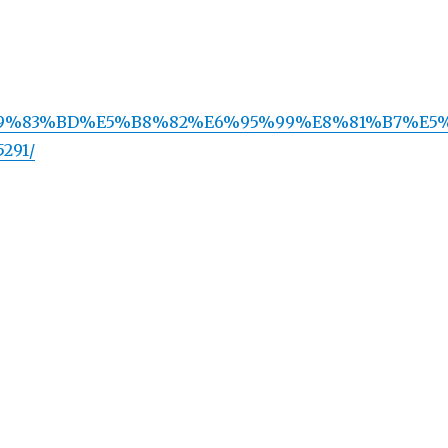
C%E9%83%BD%E5%B8%82%E6%95%99%E8%81%B7%E5
291/