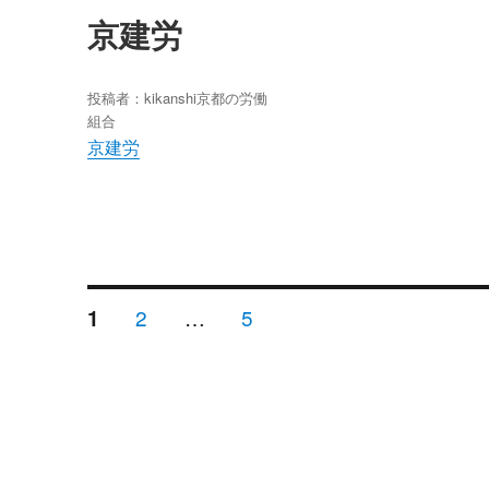
京建労
投稿者：
kikanshi
京都の労働
組合
京建労
投
ペ
2
…
ペ
5
ペ
1
ー
ー
ー
ジ
ジ
ジ
稿
ナ
ビ