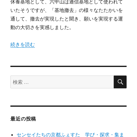
休養基地として、六甲山は通信基地として使われて
いたそうですが、「基地撤去」の様々なたたかいを
通して、撤去が実現したと聞き、願いを実現する運
動の大切さを実感しました。
“神戸で学ぶ「平和」” の
続きを読む
検
検
索
索
対
象:
最近の投稿
センセイたちの京都ふぇすた 学び・探求・集ま