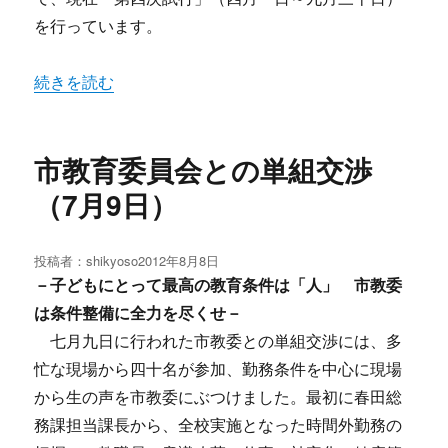
を行っています。
“市教委が教職員アンケート実施” の
続きを読む
市教育委員会との単組交渉
（7月9日）
投稿者：
shikyoso
投
2012年8月8日
稿
－子どもにとって最高の教育条件は「人」 市教委
日:
は条件整備に全力を尽くせ－
七月九日に行われた市教委との単組交渉には、多
忙な現場から四十名が参加、勤務条件を中心に現場
から生の声を市教委にぶつけました。最初に春田総
務課担当課長から、全校実施となった時間外勤務の