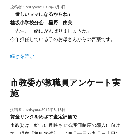
投稿者：
shikyoso
投
2012年8月8日
稿
「優しいママになるからね」
日:
桂坂小学校分会 星野 由美
「先生、一緒にがんばりましょうね」
今年担任している子のお母さんからの言葉です。
“シリーズ 子育てしながら働く” の
続きを読む
市教委が教職員アンケート実
施
投稿者：
shikyoso
投
2012年8月8日
稿
賃金リンクをめざす査定評価で
日:
市教委は、給与に反映させる評価制度の導入に向け
て、現在「第四次試行」（四月一日～九月三十日）