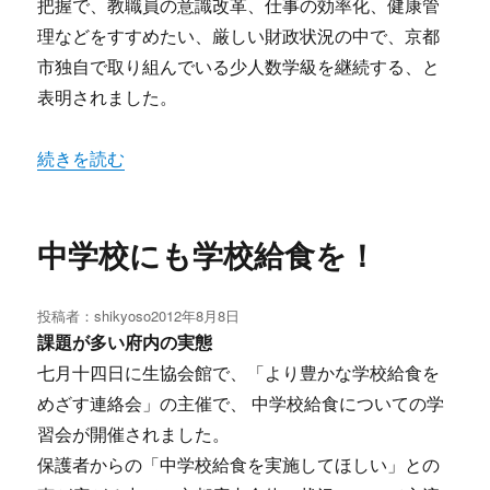
把握で、教職員の意識改革、仕事の効率化、健康管
理などをすすめたい、厳しい財政状況の中で、京都
市独自で取り組んでいる少人数学級を継続する、と
表明されました。
“市教育委員会との単組交渉（7月9日）” の
続きを読む
中学校にも学校給食を！
投稿者：
shikyoso
投
2012年8月8日
稿
課題が多い府内の実態
日:
七月十四日に生協会館で、「より豊かな学校給食を
めざす連絡会」の主催で、 中学校給食についての学
習会が開催されました。
保護者からの「中学校給食を実施してほしい」との