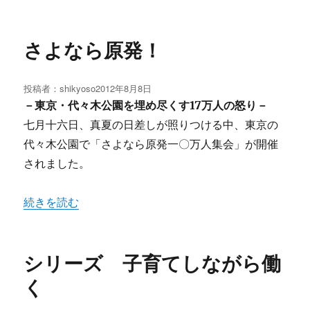
さよなら原発！
投稿者：
shikyoso
投
2012年8月8日
稿
－東京・代々木公園を埋め尽くす17万人の怒り－
日:
七月十六日、真夏の日差しが照りつける中、東京の
代々木公園で「さよなら原発一〇万人集会」が開催
されました。
“さよなら原発！” の
続きを読む
シリーズ 子育てしながら働
く