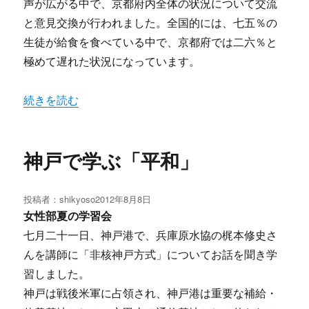
声が広がる中で、京都府内全体の状況について交流
と意見交換が行われました。全国的には、七五％の
生徒が給食を食べている中で、京都府では二六％と
極めて遅れた状況になっています。
“中学校にも学校給食を！” の
続きを読む
神戸で学ぶ「平和」
投稿者：
shikyoso
投
2012年8月8日
稿
女性部夏の学習会
日:
七月二十一日、神戸港で、兵庫原水協の梶本修史さ
んを講師に「非核神戸方式」についてお話を聞き学
習しました。
神戸は戦後米軍に占領され、神戸港は重要な補給・