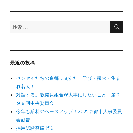
検
検
索
索
対
象:
最近の投稿
センセイたちの京都ふぇすた 学び・探求・集ま
れ若人！
対話する。教職員組合が大事にしたいこと 第２
９９回中央委員会
今年も給料のベースアップ！2025京都市人事委員
会勧告
採用試験突破ゼミ