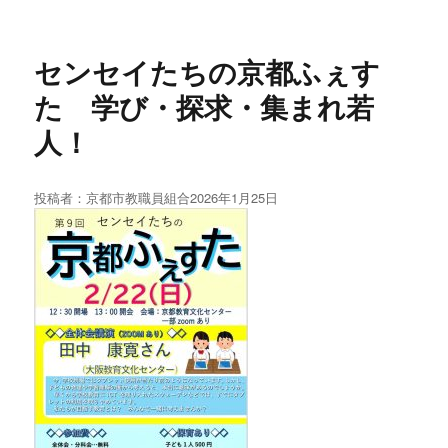
センセイたちの京都ふぇす
た 学び・探求・集まれ若
人！
投稿者：
京都市教職員組合
投
2026年1月25日
稿
日: