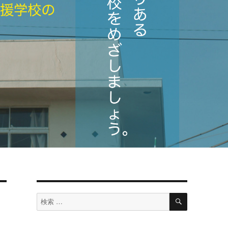
検
検
索
索
対