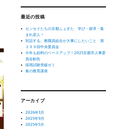
象:
最近の投稿
センセイたちの京都ふぇすた 学び・探求・集
まれ若人！
対話する。教職員組合が大事にしたいこと 第
っ
２９９回中央委員会
今年も給料のベースアップ！2025京都市人事委
員会勧告
採用試験突破ゼミ
春の教育講座
アーカイブ
2026年1月
2025年9月
2025年5月