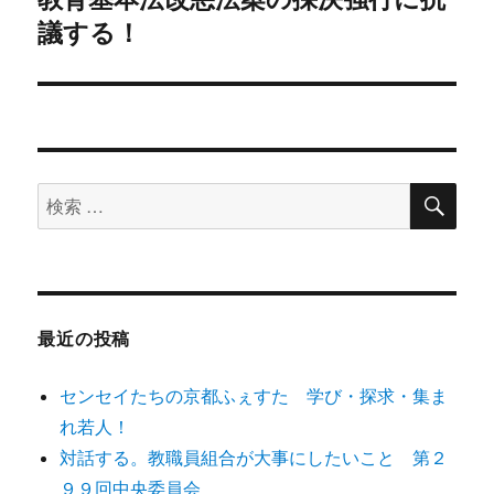
議する！
の
ー
投
シ
稿:
ョ
ン
検
検
索
索
対
象:
最近の投稿
センセイたちの京都ふぇすた 学び・探求・集ま
れ若人！
対話する。教職員組合が大事にしたいこと 第２
９９回中央委員会