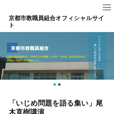
TO
NA
京都市教職員組合オフィシャルサイ
ト
「いじめ問題を語る集い」尾
木直樹講演