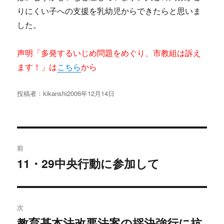
りにくい子への支援を乳幼児からできたらと思いま
した。
声明「多発するいじめ問題をめぐり、市教組は訴え
ます！」は
こちら
から
投稿者：
kikanshi
投
2006年12月14日
稿
日:
投
前
稿
11・29中央行動に参加して
過
去
ナ
の
ビ
投
次
稿:
ゲ
教育基本法改悪法案の採決強行に抗
次