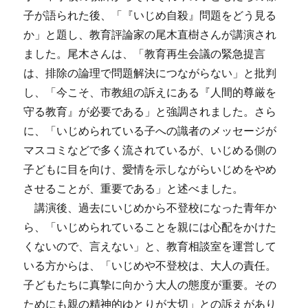
子が語られた後、「『いじめ自殺』問題をどう見る
か」と題し、教育評論家の尾木直樹さんが講演され
ました。尾木さんは、「教育再生会議の緊急提言
は、排除の論理で問題解決につながらない」と批判
し、「今こそ、市教組の訴えにある『人間的尊厳を
守る教育』が必要である」と強調されました。さら
に、「いじめられている子への識者のメッセージが
マスコミなどで多く流されているが、いじめる側の
子どもに目を向け、愛情を示しながらいじめをやめ
させることが、重要である」と述べました。
講演後、過去にいじめから不登校になった青年か
ら、「いじめられていることを親には心配をかけた
くないので、言えない」と、教育相談室を運営して
いる方からは、「いじめや不登校は、大人の責任。
子どもたちに真摯に向かう大人の態度が重要。その
ためにも親の精神的ゆとりが大切」との訴えがあり