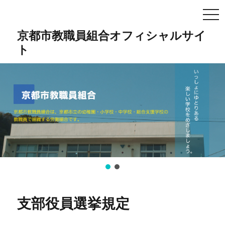
TO
NA
京都市教職員組合オフィシャルサイ
ト
支部役員選挙規定