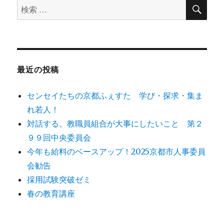
検
検
索
索
対
象:
最近の投稿
センセイたちの京都ふぇすた 学び・探求・集ま
れ若人！
対話する。教職員組合が大事にしたいこと 第２
９９回中央委員会
今年も給料のベースアップ！2025京都市人事委員
会勧告
採用試験突破ゼミ
春の教育講座