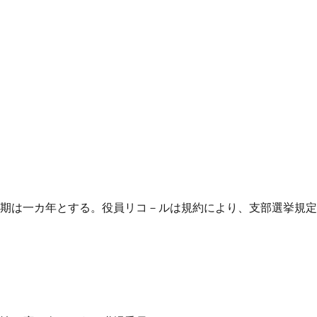
任期は一カ年とする。役員リコ－ルは規約により、支部選挙規