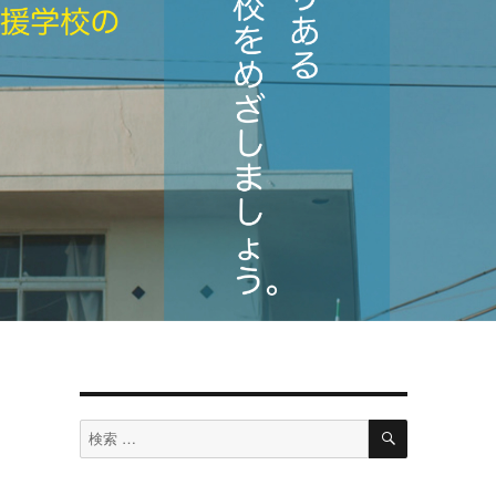
検
検
索
索
対