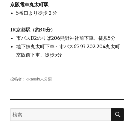
京阪電車丸太町駅
5番口より徒歩３分
JR京都駅（約30分）
市バスD2のりば206熊野神社前下車、徒歩5分
地下鉄丸太町下車～市バス65 93 202 204丸太町
京阪前下車、徒歩5分
投稿者：
kikanshi
未分類
検
検
索
索
対