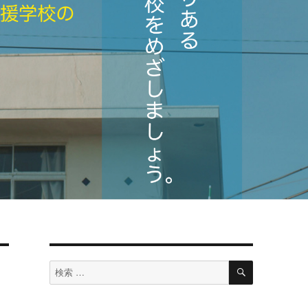
検
検
索
索
対