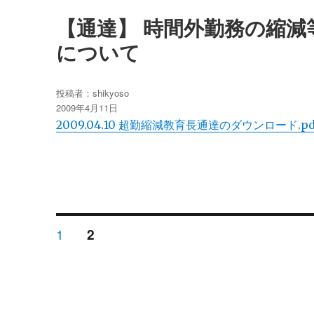
【通達】 時間外勤務の縮
について
投稿者：
shikyoso
投
2009年4月11日
稿
2009.04.10 超勤縮減教育長通達のダウンロード.pd
日:
投
ペ
1
ペ
2
ー
ー
ジ
ジ
稿
ナ