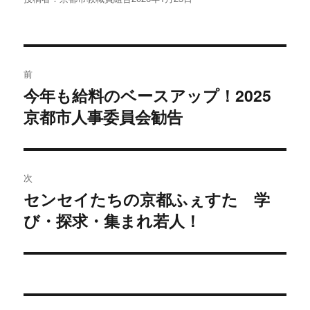
稿
日:
投
前
稿
今年も給料のベースアップ！2025
過
京都市人事委員会勧告
去
ナ
の
ビ
投
稿:
ゲ
次
センセイたちの京都ふぇすた 学
次
ー
び・探求・集まれ若人！
の
シ
投
稿:
ョ
ン