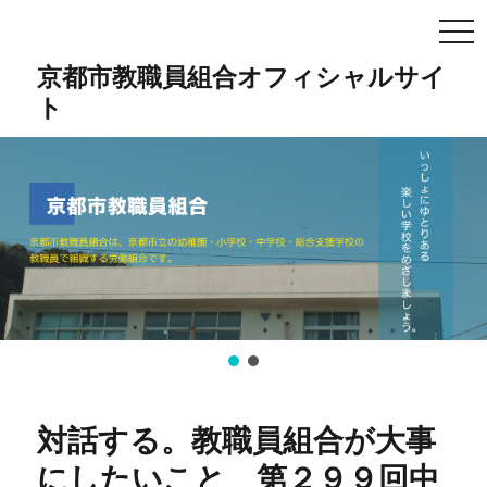
TO
NA
京都市教職員組合オフィシャルサイ
ト
対話する。教職員組合が大事
にしたいこと 第２９９回中