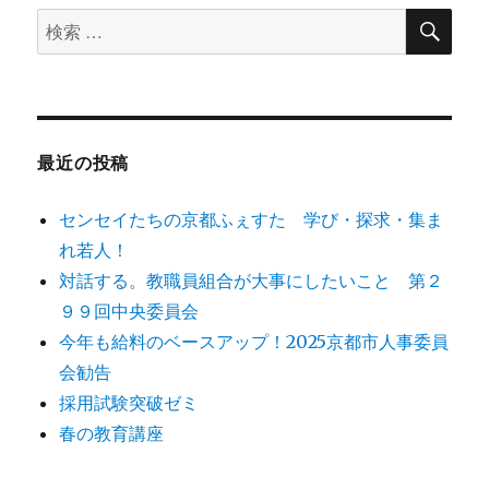
検
検
索
索
対
象:
最近の投稿
センセイたちの京都ふぇすた 学び・探求・集ま
れ若人！
対話する。教職員組合が大事にしたいこと 第２
９９回中央委員会
今年も給料のベースアップ！2025京都市人事委員
会勧告
採用試験突破ゼミ
春の教育講座