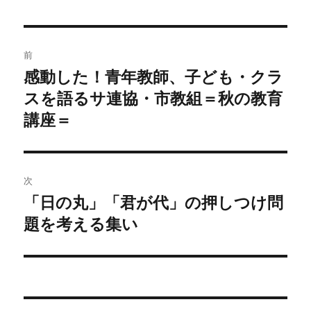
日:
投
前
稿
感動した！青年教師、子ども・クラ
過
スを語るサ連協・市教組＝秋の教育
去
ナ
の
講座＝
ビ
投
稿:
ゲ
次
ー
「日の丸」「君が代」の押しつけ問
次
シ
題を考える集い
の
投
ョ
稿:
ン