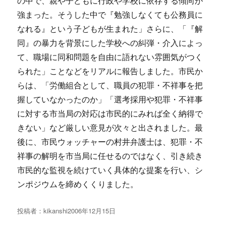
の中で、親や子どもに行政や学校に依存する傾向が
強まった。そうした中で『勉強しなくても公務員に
なれる』という子どもが生まれた」さらに、「『解
同』の暴力を背景にした学校への糾弾・介入によっ
て、職場に同和問題を自由に語れない雰囲気がつく
られた」ことなどをリアルに報告しました。市民か
らは、「労働組合として、職員の犯罪・不祥事を把
握していなかったのか」「選考採用や犯罪・不祥事
に対する市当局の対応は市民的にみれば全く納得で
きない」など厳しい意見が次々と出されました。最
後に、市民ウォッチャーの村井弁護士は、犯罪・不
祥事の解明を市当局に任せるのではなく、引き続き
市民的な監視を続けていく具体的な提案を行い、シ
ンポジウムを締めくくりました。
投稿者：
kikanshi
投
2006年12月15日
稿