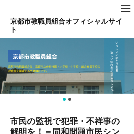
TO
NA
京都市教職員組合オフィシャルサイ
ト
市民の監視で犯罪・不祥事の
解明を！＝同和問題市民シン