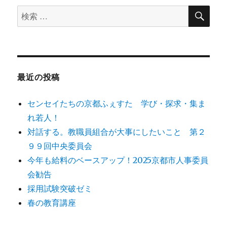
検
検
索
索
対
象:
最近の投稿
センセイたちの京都ふぇすた 学び・探求・集ま
れ若人！
対話する。教職員組合が大事にしたいこと 第２
９９回中央委員会
今年も給料のベースアップ！2025京都市人事委員
会勧告
採用試験突破ゼミ
春の教育講座