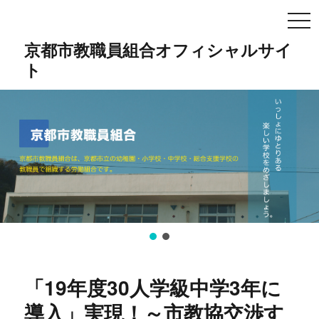
TO
NA
京都市教職員組合オフィシャルサイ
ト
「19年度30人学級中学3年に
導入」実現！～市教協交渉す