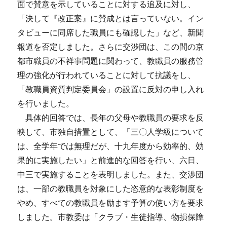
面で賛意を示していることに対する追及に対し、
「決して『改正案』に賛成とは言っていない。イン
タビューに同席した職員にも確認した」など、新聞
報道を否定しました。さらに交渉団は、この間の京
都市職員の不祥事問題に関わって、教職員の服務管
理の強化が行われていることに対して抗議をし、
「教職員資質判定委員会」の設置に反対の申し入れ
を行いました。
具体的回答では、長年の父母や教職員の要求を反
映して、市独自措置として、「三〇人学級について
は、全学年では無理だが、十九年度から効率的、効
果的に実施したい」と前進的な回答を行い、六日、
中三で実施することを表明しました。また、交渉団
は、一部の教職員を対象にした恣意的な表彰制度を
やめ、すべての教職員を励ます予算の使い方を要求
しました。市教委は「クラブ・生徒指導、物損保障