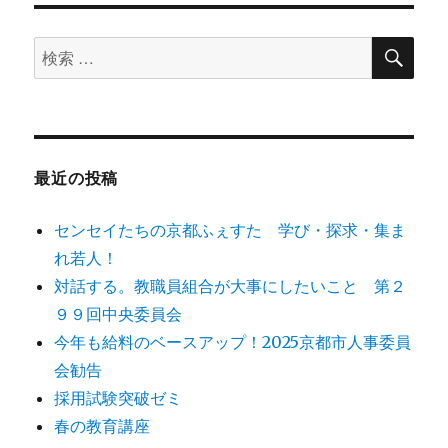
ョ
検
検
索
ン
索
対
象:
最近の投稿
センセイたちの京都ふぇすた 学び・探求・集ま
れ若人！
対話する。教職員組合が大事にしたいこと 第２
９９回中央委員会
今年も給料のベースアップ！2025京都市人事委員
会勧告
採用試験突破ゼミ
春の教育講座