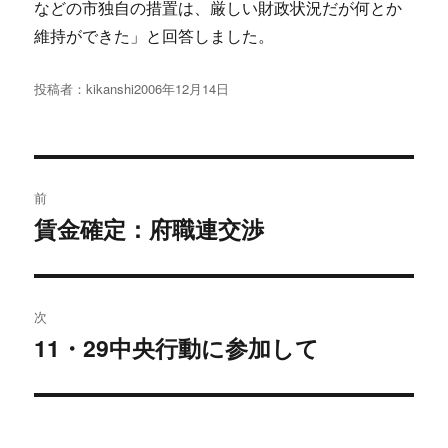
などの市独自の措置は、厳しい財政状況だが何とか
維持ができた」と回答しました。
投稿者：
kikanshi
投
2006年12月14日
稿
日:
投
前
稿
賃金確定：府職連交渉
過
去
ナ
の
ビ
投
次
稿:
ゲ
11・29中央行動に参加して
次
の
ー
投
シ
稿: