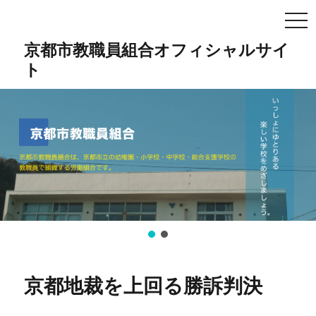
TO
NA
京都市教職員組合オフィシャルサイ
ト
京都地裁を上回る勝訴判決