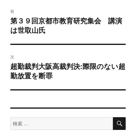
投
前
稿
第３９回京都市教育研究集会 講演
過
は世取山氏
去
ナ
の
ビ
投
稿:
ゲ
次
超勤裁判大阪高裁判決:際限のない超
次
ー
勤放置を断罪
の
シ
投
稿:
ョ
ン
検
検
索
索