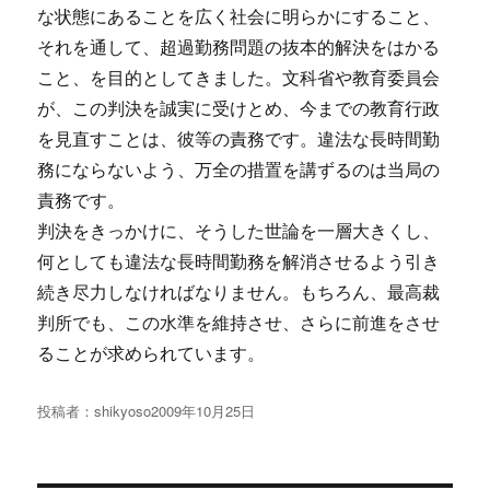
な状態にあることを広く社会に明らかにすること、
それを通して、超過勤務問題の抜本的解決をはかる
こと、を目的としてきました。文科省や教育委員会
が、この判決を誠実に受けとめ、今までの教育行政
を見直すことは、彼等の責務です。違法な長時間勤
務にならないよう、万全の措置を講ずるのは当局の
責務です。
判決をきっかけに、そうした世論を一層大きくし、
何としても違法な長時間勤務を解消させるよう引き
続き尽力しなければなりません。もちろん、最高裁
判所でも、この水準を維持させ、さらに前進をさせ
ることが求められています。
投稿者：
shikyoso
投
2009年10月25日
稿
日: