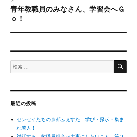
青年教職員のみなさん、学習会へＧ
次
ー
ｏ！
の
シ
投
稿:
ョ
ン
検
検
索
索
対
象:
最近の投稿
センセイたちの京都ふぇすた 学び・探求・集ま
れ若人！
対話する。教職員組合が大事にしたいこと 第２