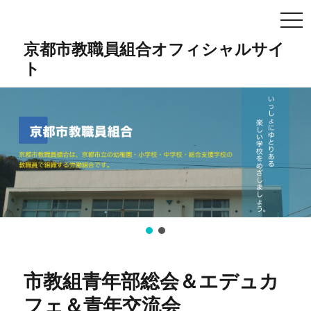
TO
NA
京都市教職員組合オフィシャルサイ
ト
市教組青年部総会＆エデュカ
フェ＆青年交流会