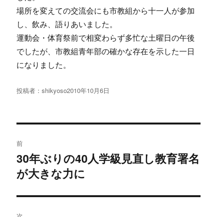
場所を変えての交流会にも市教組から十一人が参加
し、飲み、語りあいました。
運動会・体育祭前で相変わらず多忙な土曜日の午後
でしたが、市教組青年部の確かな存在を示した一日
になりました。
投稿者：
shikyoso
投
2010年10月6日
稿
日:
投
前
稿
30年ぶりの40人学級見直し教育署名
過
が大きな力に
去
ナ
の
ビ
投
稿:
ゲ
次