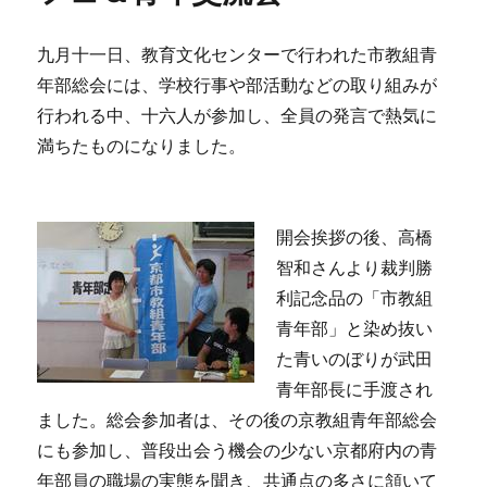
九月十一日、教育文化センターで行われた市教組青
年部総会には、学校行事や部活動などの取り組みが
行われる中、十六人が参加し、全員の発言で熱気に
満ちたものになりました。
開会挨拶の後、高橋
智和さんより裁判勝
利記念品の「市教組
青年部」と染め抜い
た青いのぼりが武田
青年部長に手渡され
ました。総会参加者は、その後の京教組青年部総会
にも参加し、普段出会う機会の少ない京都府内の青
年部員の職場の実態を聞き、共通点の多さに頷いて