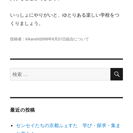
いっしょにやりがいと、ゆとりある楽しい学校をつ
くりましょう。
投稿者：
kikanshi
投
2006年6月21日
組合について
稿
日:
検
検
索
索
対
象:
最近の投稿
センセイたちの京都ふぇすた 学び・探求・集ま