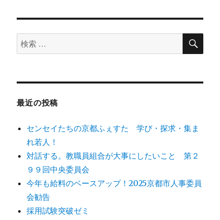
日:
検
検
索
索
対
象:
最近の投稿
センセイたちの京都ふぇすた 学び・探求・集ま
れ若人！
対話する。教職員組合が大事にしたいこと 第２
９９回中央委員会
今年も給料のベースアップ！2025京都市人事委員
会勧告
採用試験突破ゼミ