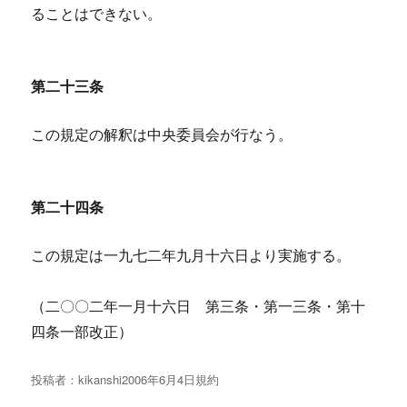
ることはできない。
第二十三条
この規定の解釈は中央委員会が行なう。
第二十四条
この規定は一九七二年九月十六日より実施する。
（二〇〇二年一月十六日 第三条・第一三条・第十
四条一部改正）
投稿者：
kikanshi
投
2006年6月4日
規約
稿