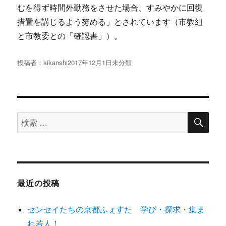
むを得ず時間外勤務をさせた場合、すみやかに回復
措置を講じるよう努める」とされています（市教組
と市教委との「確認書」）。
投稿者：
kikanshi
投
2017年12月1日
未分類
稿
日:
検
検
索
索
対
象:
最近の投稿
センセイたちの京都ふぇすた 学び・探求・集ま
れ若人！