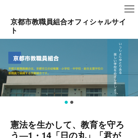
TO
NA
京都市教職員組合オフィシャルサイ
ト
憲法を生かして、教育を守ろ
う―1・14「日の丸」「君が