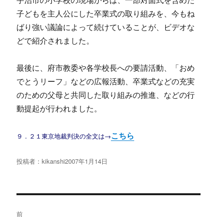
宇治市の小学校の現場からは、一部対面式を含めた
子どもを主人公にした卒業式の取り組みを、今もね
ばり強い議論によって続けていることが、ビデオな
どで紹介されました。
最後に、府市教委や各学校長への要請活動、「おめ
でとうリーフ」などの広報活動、卒業式などの充実
のための父母と共同した取り組みの推進、などの行
動提起が行われました。
こちら
９．２１東京地裁判決の全文は→
投稿者：
kikanshi
投
2007年1月14日
稿
日:
投
前