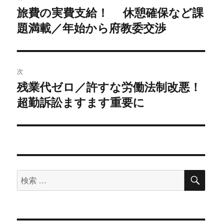
稿
旅費の実費支給！ 休憩確保など課
過
題満載／年始から府教委交渉
去
ナ
の
ビ
投
稿:
ゲ
次
残業代ゼロ／許すな労働法制改悪！
次
ー
超勤訴訟ますます重要に
の
シ
投
稿:
ョ
ン
検
検
索
索
対
象: