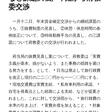
委交渉
一月十二日、年末賃金確定交渉からの継続課題の
うち、①旅費制度の見直し、②休憩・休息時間の条
例改正について、③特殊勤務手当の見直し、の三課
題について府教委との交渉が行われました。
府当局の旅費見直し案について、府教委は「実費
主義が基本。損がないよう、また事務の煩雑を避け
る努力をする」として、＊日当は廃止して旅行雑費
を改正し現行の二二〇〇円から一一〇〇円にする。
＊現地交通費は実費支給、＊私有車利用の承認、＊
自宅を発着点とした経路による支給、などが提案さ
れました。これに対して交渉団から、＊旅行雑費の
水準の引き上げ、＊実費弁償を加えること、＊対象