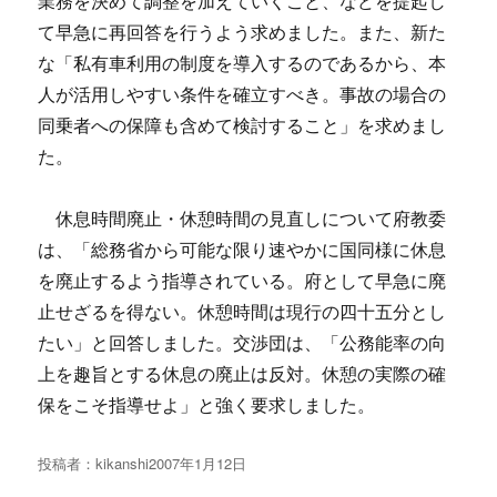
業務を決めて調整を加えていくこと、などを提起し
て早急に再回答を行うよう求めました。また、新た
な「私有車利用の制度を導入するのであるから、本
人が活用しやすい条件を確立すべき。事故の場合の
同乗者への保障も含めて検討すること」を求めまし
た。
休息時間廃止・休憩時間の見直しについて府教委
は、「総務省から可能な限り速やかに国同様に休息
を廃止するよう指導されている。府として早急に廃
止せざるを得ない。休憩時間は現行の四十五分とし
たい」と回答しました。交渉団は、「公務能率の向
上を趣旨とする休息の廃止は反対。休憩の実際の確
保をこそ指導せよ」と強く要求しました。
投稿者：
kikanshi
投
2007年1月12日
稿