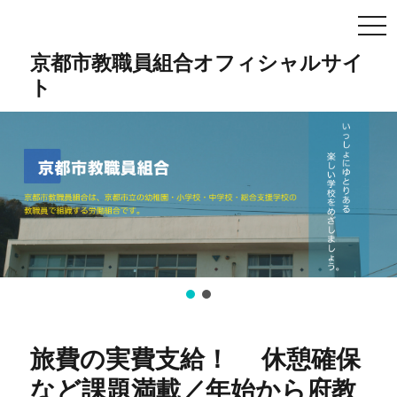
TO
NA
京都市教職員組合オフィシャルサイ
ト
旅費の実費支給！ 休憩確保
など課題満載／年始から府教