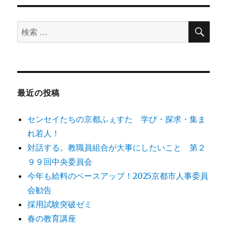
検
検
索
索
対
象:
最近の投稿
センセイたちの京都ふぇすた 学び・探求・集ま
れ若人！
対話する。教職員組合が大事にしたいこと 第２
９９回中央委員会
今年も給料のベースアップ！2025京都市人事委員
会勧告
採用試験突破ゼミ
春の教育講座