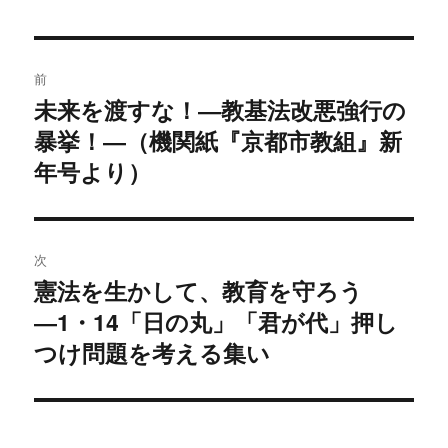
日:
投
前
稿
未来を渡すな！―教基法改悪強行の
過
暴挙！―（機関紙『京都市教組』新
去
ナ
の
年号より）
ビ
投
稿:
ゲ
次
ー
憲法を生かして、教育を守ろう
次
シ
―1・14「日の丸」「君が代」押し
の
投
つけ問題を考える集い
ョ
稿:
ン