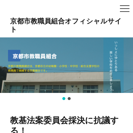
TO
NA
京都市教職員組合オフィシャルサイ
ト
教基法案委員会採決に抗議す
る！