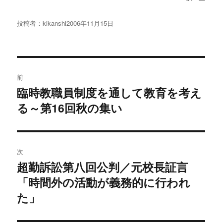
投稿者：
kikanshi
投
2006年11月15日
稿
日:
投
前
稿
臨時教職員制度を通して教育を考え
過
る～第16回秋の集い
去
ナ
の
ビ
投
稿:
ゲ
次
超勤訴訟第八回公判／元校長証言
次
ー
「時間外の活動が義務的に行われ
の
シ
投
た」
稿:
ョ