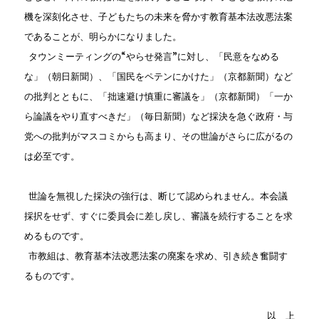
機を深刻化させ、子どもたちの未来を脅かす教育基本法改悪法案
であることが、明らかになりました。
タウンミーティングの“やらせ発言”に対し、「民意をなめる
な」（朝日新聞）、「国民をペテンにかけた」（京都新聞）など
の批判とともに、「拙速避け慎重に審議を」（京都新聞）「一か
ら論議をやり直すべきだ」（毎日新聞）など採決を急ぐ政府・与
党への批判がマスコミからも高まり、その世論がさらに広がるの
は必至です。
世論を無視した採決の強行は、断じて認められません。本会議
採択をせず、すぐに委員会に差し戻し、審議を続行することを求
めるものです。
市教組は、教育基本法改悪法案の廃案を求め、引き続き奮闘す
るものです。
以 上