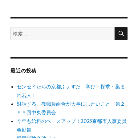
ン
検
検
索
索
対
象:
最近の投稿
センセイたちの京都ふぇすた 学び・探求・集ま
れ若人！
対話する。教職員組合が大事にしたいこと 第２
９９回中央委員会
今年も給料のベースアップ！2025京都市人事委員
会勧告