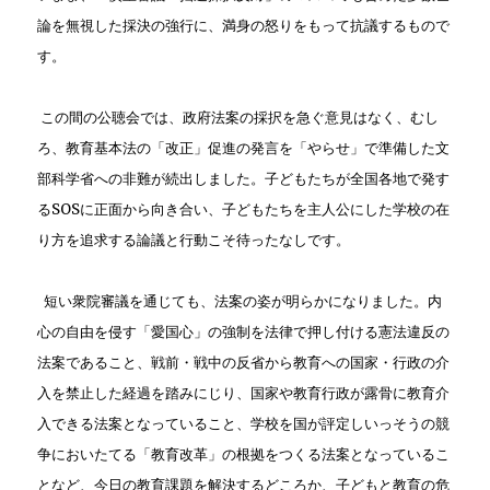
論を無視した採決の強行に、満身の怒りをもって抗議するもので
す。
この間の公聴会では、政府法案の採択を急ぐ意見はなく、むし
ろ、教育基本法の「改正」促進の発言を「やらせ」で準備した文
部科学省への非難が続出しました。子どもたちが全国各地で発す
るSOSに正面から向き合い、子どもたちを主人公にした学校の在
り方を追求する論議と行動こそ待ったなしです。
短い衆院審議を通じても、法案の姿が明らかになりました。内
心の自由を侵す「愛国心」の強制を法律で押し付ける憲法違反の
法案であること、戦前・戦中の反省から教育への国家・行政の介
入を禁止した経過を踏みにじり、国家や教育行政が露骨に教育介
入できる法案となっていること、学校を国が評定しいっそうの競
争においたてる「教育改革」の根拠をつくる法案となっているこ
となど、今日の教育課題を解決するどころか、子どもと教育の危