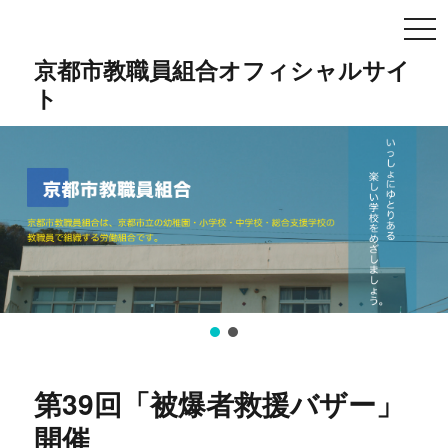
TO
NA
京都市教職員組合オフィシャルサイ
ト
第39回「被爆者救援バザー」
開催