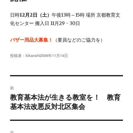
日時
12月2日（土）
午後13時～15時 場所 京都教育文
化センター 搬入日 11月29・30日
バザー用品大募集！
（要員などのご協力を）
投稿者：
kikanshi
投
2006年11月14日
稿
日:
投
前
稿
教育基本法が生きる教室を！ 教育
過
基本法改悪反対北区集会
去
ナ
の
ビ
投
稿:
ゲ
次