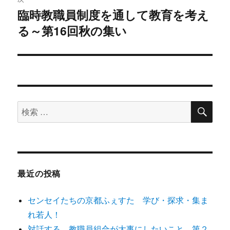
臨時教職員制度を通して教育を考え
次
ー
る～第16回秋の集い
の
シ
投
稿:
ョ
ン
検
検
索
索
対
象:
最近の投稿
センセイたちの京都ふぇすた 学び・探求・集ま
れ若人！
対話する。教職員組合が大事にしたいこと 第２