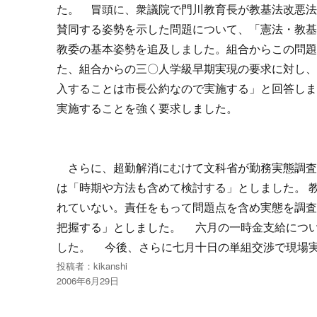
た。
冒頭に、衆議院で門川教育長が教基法改悪法
賛同する姿勢を示した問題について、「憲法・教
教委の基本姿勢を追及しました。組合からこの問題
た、組合からの三〇人学級早期実現の要求に対し
入することは市長公約なので実施する」と回答し
実施することを強く要求しました。
さらに、超勤解消にむけて文科省が勤務実態調査
は「時期や方法も含めて検討する」としました。 
れていない。責任をもって問題点を含め実態を調
把握する」としました。 六月の一時金支給につ
した。 今後、さらに七月十日の単組交渉で現場
投稿者：
kikanshi
投
2006年6月29日
稿
日: