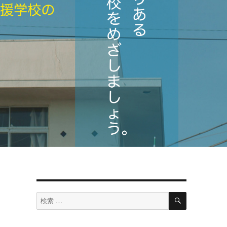
検
検
索
索
対