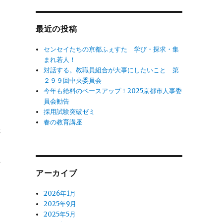
象:
と
市
最近の投稿
導
センセイたちの京都ふぇすた 学び・探求・集
まれ若人！
く
対話する。教職員組合が大事にしたいこと 第
２９９回中央委員会
今年も給料のベースアップ！2025京都市人事委
員会勧告
採用試験突破ゼミ
委
春の教育講座
さ
に
ま
アーカイブ
2026年1月
2025年9月
2025年5月