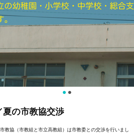
／夏の市教協交渉
、市教協（市教組と市立高教組）は市教委との交渉を行いまし