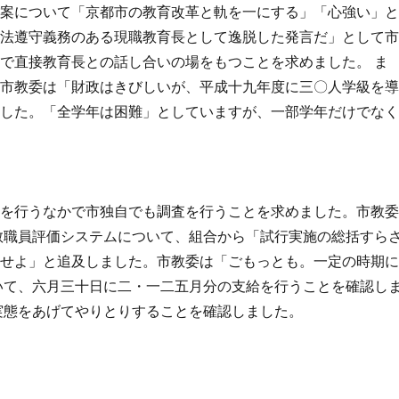
案について「京都市の教育改革と軌を一にする」「心強い」
基法遵守義務のある現職教育長として逸脱した発言だ」として
で直接教育長との話し合いの場をもつことを求めました。 ま
、市教委は「財政はきびしいが、平成十九年度に三〇人学級を
ました。「全学年は困難」としていますが、一部学年だけでな
を行うなかで市独自でも調査を行うことを求めました。市教
教職員評価システムについて、組合から「試行実施の総括すら
査せよ」と追及しました。市教委は「ごもっとも。一定の時期
いて、六月三十日に二・一二五月分の支給を行うことを確認し
実態をあげてやりとりすることを確認しました。