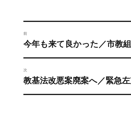
投
前
稿
今年も来て良かった／市教組
過
去
ナ
の
ビ
投
次
稿:
ゲ
教基法改悪案廃案へ／緊急左
次
の
ー
投
シ
稿:
ョ
ン