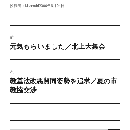
投稿者：
kikanshi
投
2006年6月24日
稿
日:
投
前
稿
元気もらいました／北上大集会
過
去
ナ
の
ビ
投
次
稿:
ゲ
教基法改悪賛同姿勢を追求／夏の市
次
教協交渉
の
ー
投
シ
稿:
ョ
ン