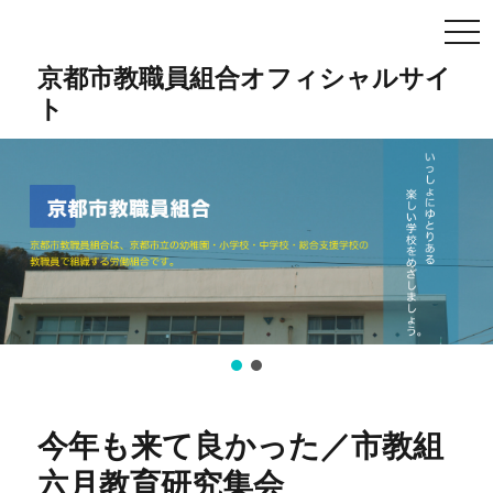
TO
NA
京都市教職員組合オフィシャルサイ
ト
今年も来て良かった／市教組
六月教育研究集会