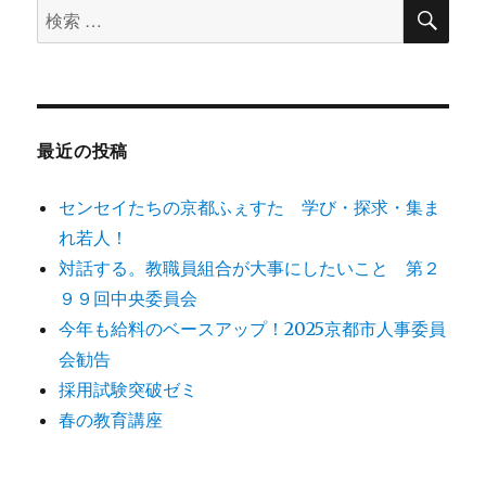
検
検
索
索
対
象:
最近の投稿
センセイたちの京都ふぇすた 学び・探求・集ま
れ若人！
対話する。教職員組合が大事にしたいこと 第２
９９回中央委員会
今年も給料のベースアップ！2025京都市人事委員
会勧告
採用試験突破ゼミ
春の教育講座