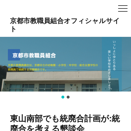
TO
NA
京都市教職員組合オフィシャルサイ
ト
東山南部でも統廃合計画が:統
廃合を考える懇談会