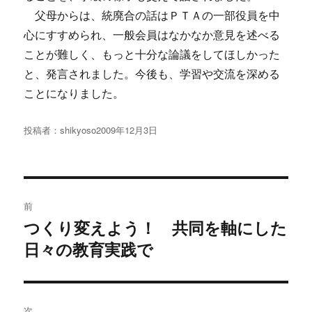
父母からは、統廃合の話はＰＴＡの一部役員を中
心にすすめられ、一般会員はなかなか意見を述べる
ことが難しく、もっと十分な論議をしてほしかった
と、発言されました。今後も、学習や交流を深める
ことになりました。
投稿者：
shikyoso
投
2009年12月3日
稿
日:
投
前
稿
つくり変えよう！ 共同を軸にした
過
日々の教育実践で
去
ナ
の
ビ
投
稿:
ゲ
次