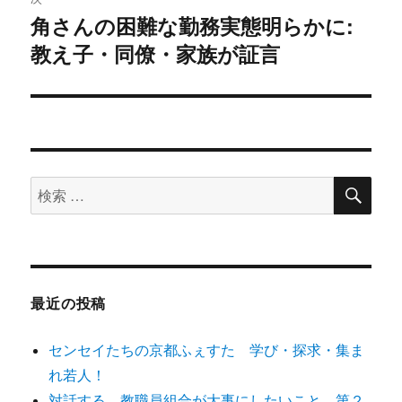
角さんの困難な勤務実態明らかに:
次
ー
教え子・同僚・家族が証言
の
シ
投
稿:
ョ
ン
検
検
索
索
対
象:
最近の投稿
センセイたちの京都ふぇすた 学び・探求・集ま
れ若人！
対話する。教職員組合が大事にしたいこと 第２