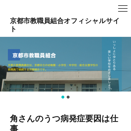
TO
NA
京都市教職員組合オフィシャルサイ
ト
角さんのうつ病発症要因は仕
事