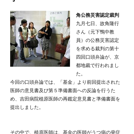
角公務災害認定裁判
九月七日、故角隆行
さん（元下鴨中教
員）の公務災害認定
を求める裁判の第十
四回口頭弁論が、京
都地裁で行われまし
た。
今回の口頭弁論では、「基金」より前回提出された
医師の意見書及び第５準備書面への反論を行うた
め、吉田病院植原医師の再鑑定意見書と準備書面を
提出しました。
その中で、植原医師は、基金の医師がうつ病の発症