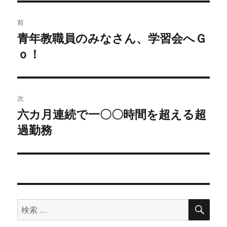
投
前
稿
青年教職員のみなさん、学習会へＧ
過
ｏ！
去
ナ
の
ビ
投
稿:
ゲ
次
六カ月連続で一〇〇時間を超える超
次
ー
過勤務
の
シ
投
稿:
ョ
ン
検
検
索
索