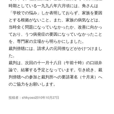
時期としている一九九八年六月頃には、角さんは
「学校での悩み」しか表明しておらず、家族を要因
とする根拠がないこと。また、家族の病気などは、
当時全く問題になっていなかったか、改善に向かっ
ており、うつ病発症の要因になっていなかったこと
を、専門家の立場から明らかにしました。
裁判傍聴には、請求人の元同僚などがかけつけまし
た。
裁判は、次回の十一月十八日（午前十時）の口頭弁
論で、結審する予定となっています。引き続き、裁
判傍聴への参加と裁判所への要請署名（十月末）へ
のご協力をお願いします。
投稿者：
shikyoso
投
2010年10月27日
稿
日: