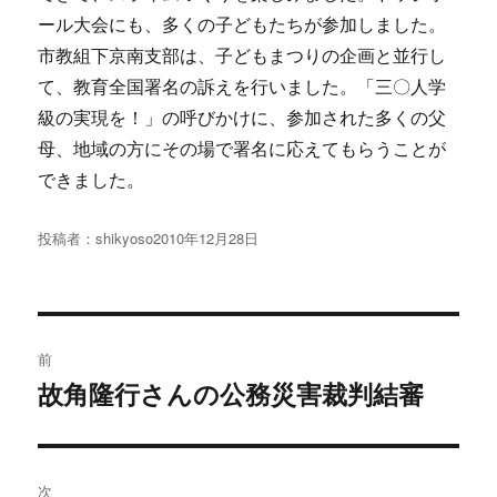
ール大会にも、多くの子どもたちが参加しました。
市教組下京南支部は、子どもまつりの企画と並行し
て、教育全国署名の訴えを行いました。「三〇人学
級の実現を！」の呼びかけに、参加された多くの父
母、地域の方にその場で署名に応えてもらうことが
できました。
投稿者：
shikyoso
投
2010年12月28日
稿
日:
投
前
稿
故角隆行さんの公務災害裁判結審
過
去
ナ
の
ビ
投
次