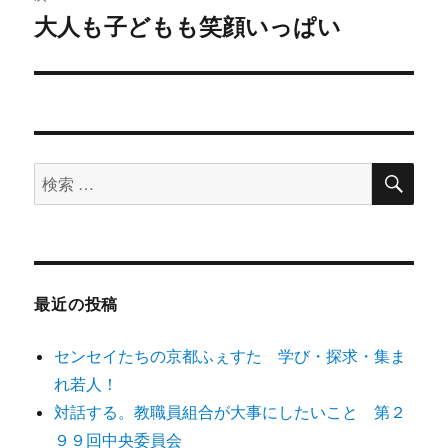
稿:
ゲ
大人も子どもも笑顔いっぱい
次
の
ー
投
シ
稿:
ョ
検
検
索
ン
索
対
象:
最近の投稿
センセイたちの京都ふぇすた 学び・探求・集ま
れ若人！
対話する。教職員組合が大事にしたいこと 第２
９９回中央委員会