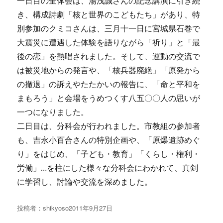
一日目の全体会は、湯浅誠さんの記念講演に引き続
き、構成詩劇「核と世界のこどもたち」があり、特
別参加のクミコさんは、三月十一日に宮城県石巻で
大震災に遭遇した体験を語りながら「祈り」と「最
後の恋」を熱唱されました。そして、運動の交流で
は被災地からの発言や、「核兵器廃絶」「原発から
の撤退」の訴えやたたかいの報告に、「命と平和を
まもろう」と会場をうめつくす八五〇〇人の思いが
一つになりました。
二日目は、分科会が行われました。市教組の参加者
も、吉永小百合さんの特別企画や、「原爆遺跡めぐ
り」をはじめ、「子ども・教育」「くらし・権利・
労働」…を柱にした様々な分科会にわかれて、真剣
に学習し、討論や交流を深めました。
投稿者：
shikyoso
投
2011年9月27日
稿