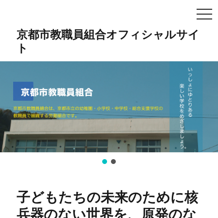
TO
NA
京都市教職員組合オフィシャルサイ
ト
子どもたちの未来のために核
兵器のない世界を、原発のな