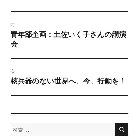
日:
投
前
稿
青年部企画：土佐いく子さんの講演
過
会
去
ナ
の
ビ
投
稿:
ゲ
次
核兵器のない世界へ、今、行動を！
次
ー
の
シ
投
稿:
ョ
ン
検
検
索
索