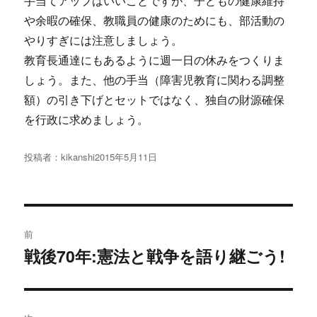
手当てアップはいいことですが、子どもの健康維持
や余暇の確保、教職員の健康のためにも、部活動の
やりすぎには注意しましょう。
教育長通達にもあるように週一日の休みをつくりま
しょう。また、他の手当（障害児教育に関わる調整
額）の引き下げとセットではなく、独自の財源確保
を行政に求めましょう。
投稿者：
kikanshi
投
2015年5月11日
稿
日:
投
前
稿
戦後70年:憲法と戦争を語り継ごう!
過
去
ナ
の
ビ
投