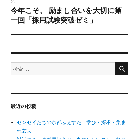
次
稿:
ゲ
今年こそ、 励まし合いを大切に第
次
一回「採用試験突破ゼミ」
の
ー
投
シ
稿:
ョ
ン
検
検
索
索
対
象:
最近の投稿
センセイたちの京都ふぇすた 学び・探求・集ま
れ若人！