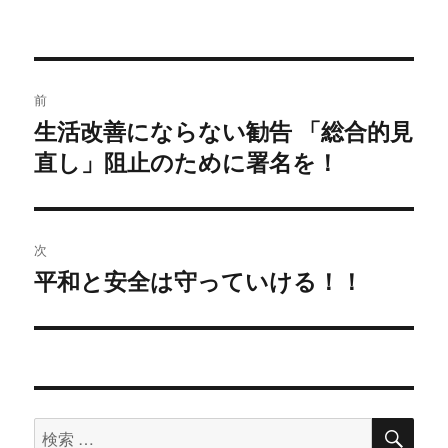
稿
日:
投
前
稿
生活改善にならない勧告 「総合的見
過
直し」阻止のために署名を！
去
ナ
の
ビ
投
稿:
ゲ
次
平和と安全は守っていける！！
次
ー
の
シ
投
稿:
ョ
ン
検
検
索