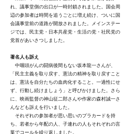
れ、議事堂側の出口が一時封鎖されました。国会周
辺の参加者は時間を追うごとに増え続け、ついに国
会議事堂前の道路が開放されました。メインステー
ジでは、民主党・日本共産党・生活の党・社民党の
党首があいさつしました。
著名人も訴え
中咽頭がんの闘病後間もない坂本龍一さんが、
「民主主義を取り戻す、憲法の精神を取り戻すこと
は、憲法を自分たちの血肉化すること。一過性にせ
ず、行動し続けましょう」と呼びかけました。さら
に、映画監督の神山征二郎さんや作家の森村誠一さ
んなども訴えを行いました。
それぞれの参加者が思い思いのプラカードを持
ち、若者から年配の人、子連れの人もそれぞれの言
葉でコールを繰り返しました。