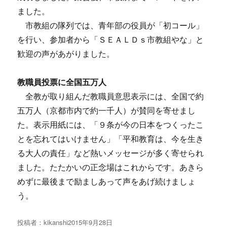
ました。
市教組の隊列では、青年部の役員が「初コール」
を行い、参加者から「ＳＥＡＬＤｓ市教組やな」と
歓迎の声があがりました。
教職員投票に全国五万人
全教が取り組んだ教職員意思表示には、全国で約
五万人（京都市内で約一千人）が賛同を寄せまし
た。表示用紙には、「９条が今の日本をつくったこ
とを忘れてはいけません」「平和教育は、今を生き
る大人の責任」など熱いメッセージが多く寄せられ
ました。たたかいの正念場はこれからです。あきら
めずに最後まで励ましあって声をあげ続けましょ
う。
投稿者：
kikanshi
投
2015年9月28日