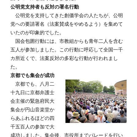
公明党支持者も反対の署名行動
公明党を支持してきた創価学会の人たちが、公明
党への要請署名（法案賛成をやめるよう）を集めて
いたのが印象的でした。
国会包囲行動には、市教組からも青年二人を含む
五人が参加しました。この行動に呼応して全国一千
カ所近くで、法案反対の多彩な行動が行われまし
た。
京都でも集会が成功
京都でも、八月二
十九日に京都弁護士
会主催の緊急府民大
集会が円山音楽堂か
らあふれるほどの四
千五百人の参加で大
成功しました。集会後、市役所までパレードを行い