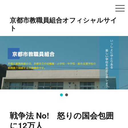
TO
NA
京都市教職員組合オフィシャルサイ
ト
戦争法 No! 怒りの国会包囲
に12万人