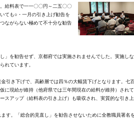
。給料表で一一〇〇円～二五〇〇
いても○・一月の引き上げ勧告を
につながらない極めて不十分な勧告
し」を勧告せず、京都府では実施されませんでした。実施し
迫られています。
金引き下げで、高齢層では四％の大幅賃下げとなります。七
。仮に現給が維持（他府県では三年間現在の給料が維持）され
ベースアップ（給料表の引き上げ）も吸収され、実質的な引き
ます。「総合的見直し」を勧告させないために全教職員署名