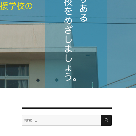
検
検
索
索
対