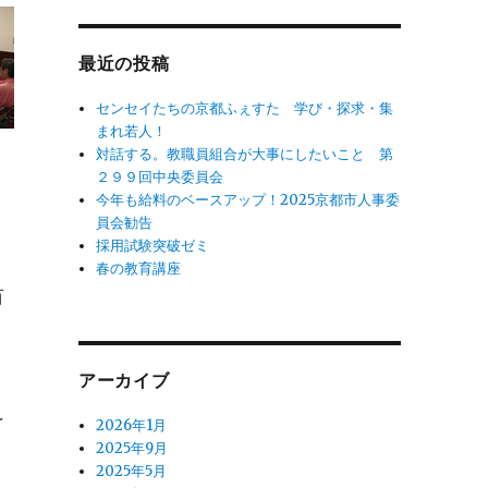
象:
最近の投稿
センセイたちの京都ふぇすた 学び・探求・集
まれ若人！
対話する。教職員組合が大事にしたいこと 第
２９９回中央委員会
今年も給料のベースアップ！2025京都市人事委
な
員会勧告
採用試験突破ゼミ
春の教育講座
百
て
上
アーカイブ
を
2026年1月
2025年9月
2025年5月