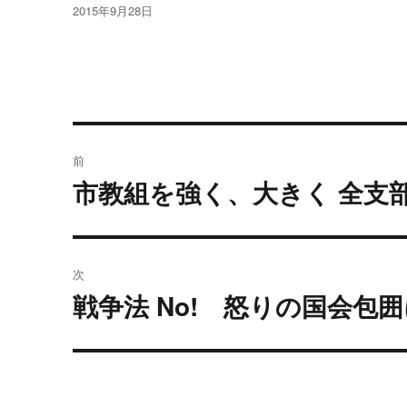
投
2015年9月28日
稿
日:
投
前
稿
市教組を強く、大きく 全支
過
去
ナ
の
ビ
投
次
稿:
ゲ
戦争法 No! 怒りの国会包囲
次
の
ー
投
シ
稿: