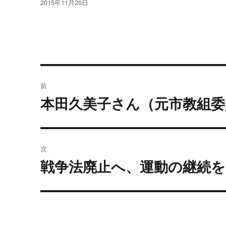
投
2015年11月20日
稿
日:
投
前
稿
本田久美子さん（元市教組委
過
去
ナ
の
ビ
投
次
稿:
ゲ
戦争法廃止へ、運動の継続を
次
の
ー
投
シ
稿:
ョ