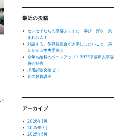
象:
最近の投稿
センセイたちの京都ふぇすた 学び・探求・集
まれ若人！
対話する。教職員組合が大事にしたいこと 第
く
２９９回中央委員会
、
今年も給料のベースアップ！2025京都市人事委
員会勧告
ら
採用試験突破ゼミ
春の教育講座
分
い
アーカイブ
こ
2026年1月
2025年9月
2025年5月