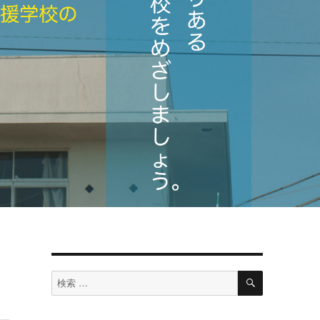
検
検
索
索
対