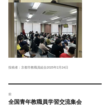
投稿者：
京都市教職員組合
投
2025年2月24日
稿
日:
投
前
稿
全国青年教職員学習交流集会
過
去