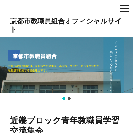
TO
NA
京都市教職員組合オフィシャルサイ
ト
近畿ブロック青年教職員学習
交流集会