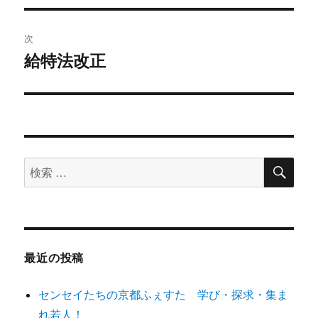
ナ
の
ビ
投
次
稿:
ゲ
給特法改正
次
の
ー
投
シ
稿:
ョ
検
検
索
ン
索
対
象:
最近の投稿
センセイたちの京都ふぇすた 学び・探求・集ま
れ若人！