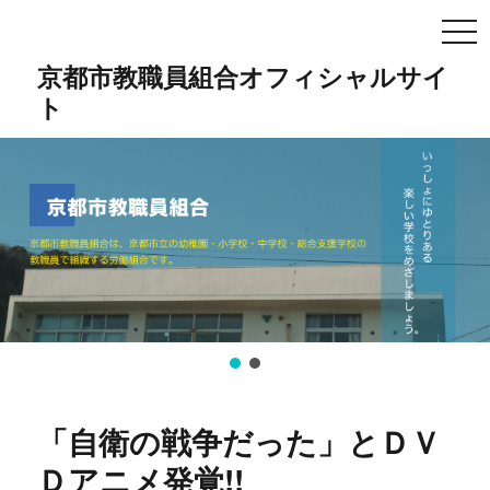
TO
NA
京都市教職員組合オフィシャルサイ
ト
「自衛の戦争だった」とＤＶ
Ｄアニメ発覚!!