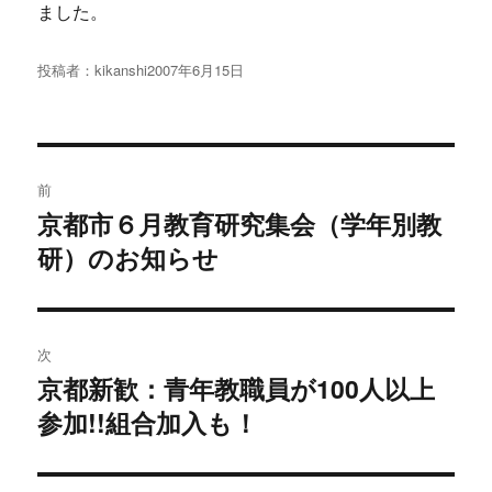
ました。
投稿者：
kikanshi
投
2007年6月15日
稿
日:
投
前
稿
京都市６月教育研究集会（学年別教
過
研）のお知らせ
去
ナ
の
ビ
投
稿:
ゲ
次
京都新歓：青年教職員が100人以上
次
ー
参加!!組合加入も！
の
シ
投
稿: