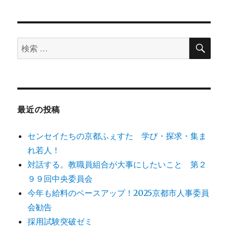
ョ
ン
検
検
索
索
対
象:
最近の投稿
センセイたちの京都ふぇすた 学び・探求・集ま
れ若人！
対話する。教職員組合が大事にしたいこと 第２
９９回中央委員会
今年も給料のベースアップ！2025京都市人事委員
会勧告
採用試験突破ゼミ