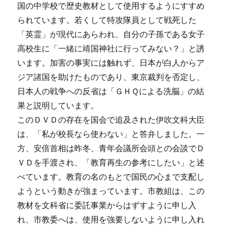
国の中学校で歴史教材として使用するようにすすめ
られています。若くして特攻隊員として戦死した
「英霊」が現代にあらわれ、自分の子孫である女子
高校生に「一緒に靖国神社に行ってみない？」と誘
います。加害の事実には触れず、日本が白人からア
ジア諸国を助けたものであり、東京裁判を否定し、
日本人の戦争への反省は「ＧＨＱによる洗脳」の結
果と説明しています。
このＤＶＤの存在を国会で追及された伊吹文科大臣
は、「私が校長なら使わない」と答弁しました。一
方、安倍首相は昨冬、青年会議所会頭との会談でＤ
ＶＤを手渡され、「教育再生の参考にしたい」と述
べています。教育の名のもとで国民の心まで支配し
ようという動きが強まっています。市教組は、この
教材を文科省に委託事業からはずすように申し入
れ、市教委へは、使用を強要しないように申し入れ