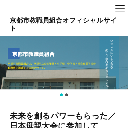
TO
NA
京都市教職員組合オフィシャルサイ
ト
未来を創るパワーもらった／
日本母親大会に参加して