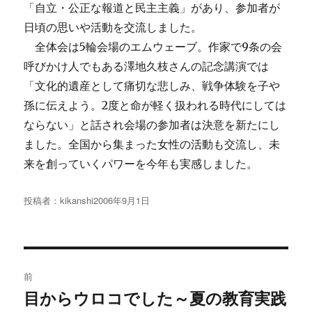
「自立・公正な報道と民主主義」があり、参加者が
日頃の思いや活動を交流しました。
全体会は5輪会場のエムウェーブ。作家で9条の会
呼びかけ人でもある澤地久枝さんの記念講演では
「文化的遺産として痛切な悲しみ、戦争体験を子や
孫に伝えよう。2度と命が軽く扱われる時代にしては
ならない」と話され会場の参加者は決意を新たにし
ました。全国から集まった女性の活動も交流し、未
来を創っていくパワーを今年も実感しました。
投稿者：
kikanshi
投
2006年9月1日
稿
日:
投
前
稿
目からウロコでした～夏の教育実践
過