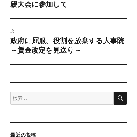
親大会に参加して
去
ナ
の
ビ
投
稿:
ゲ
次
政府に屈服、役割を放棄する人事院
次
ー
～賃金改定を見送り～
の
シ
投
稿:
ョ
ン
検
検
索
索
対
象:
最近の投稿