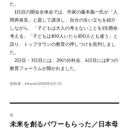
た。
1日目の開会全体会では、作家の藤本義一氏が「人
間再発見」と題して講演し、自分の生い立ちを紹介
しながら、「子どもは大人の考えないことを1生懸命
考える」「子どもは100人いたら100人とも違う」と
語り、トップダウンの教育の押しつけを批判しまし
た。
2日目・3日目には、29の分科会、4日目には8つの
教育フォーラムが開かれました。
投稿者：
kikanshi
投
2006年9月1日
稿
日:
投
前
稿
未来を創るパワーもらった／日本母
過