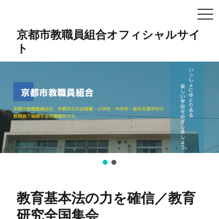
TO
NA
京都市教職員組合オフィシャルサイ
ト
教育基本法の力を確信／教育
研究全国集会