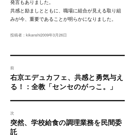
発言もありました。
共感と励ましとともに、職場に組合が見える取り組
みが今、重要であることが明らかになりました。
投稿者：
kikanshi
投
2009年3月26日
稿
日:
投
前
稿
右京エデュカフェ、共感と勇気与え
過
る！：全教「センセのがっこ。」
去
ナ
の
ビ
投
稿:
ゲ
次
突然、学校給食の調理業務を民間委
次
ー
託
の