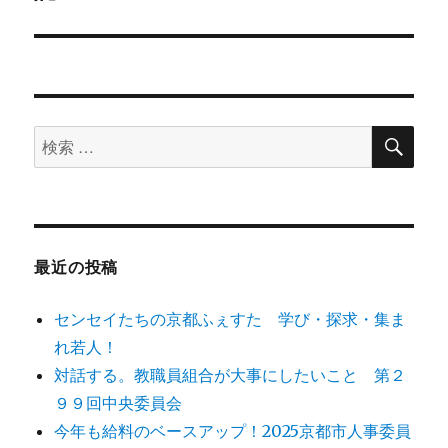
シ
投
稿:
ョ
ン
検
検
索
索
対
象:
最近の投稿
センセイたちの京都ふぇすた 学び・探求・集ま
れ若人！
対話する。教職員組合が大事にしたいこと 第２
９９回中央委員会
今年も給料のベースアップ！2025京都市人事委員