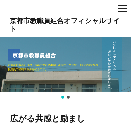
TO
NA
京都市教職員組合オフィシャルサイ
ト
広がる共感と励まし