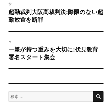
前
稿
超勤裁判大阪高裁判決:際限のない超
過
勤放置を断罪
去
ナ
の
ビ
投
稿:
ゲ
次
一筆が持つ重みを大切に:伏見教育
次
ー
署名スタート集会
の
シ
投
稿:
ョ
ン
検
検
索
索
対