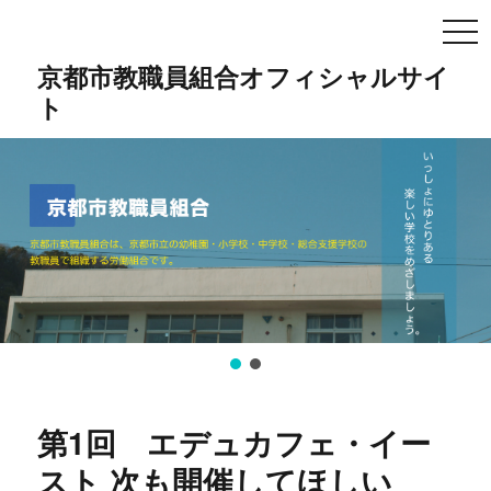
TO
NA
京都市教職員組合オフィシャルサイ
ト
第1回 エデュカフェ・イー
スト 次も開催してほしい