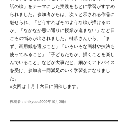
話の絵」をテーマにした実践をもとに学習がすすめ
られました。参加者からは、次々と示される作品に
魅せられ、「どうすればそのような絵が描けるの
か」「なかなか思い通りに授業が進まない」など日
ごろの悩みが出されました。樋爪さんから、「ま
ず、画用紙を選ぶこと」「いろいろな画材や技法も
使ってみること」「子どもたちが、描くことを楽し
んでいること」などが大事だと、細かくアドバイス
を受け、参加者一同満足のいく学習会になりまし
た。
※次回は十月十六日に開催します。
投稿者：
shikyoso
投
2009年10月26日
稿
日:
投