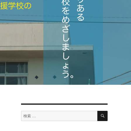
検
検
索
索
対