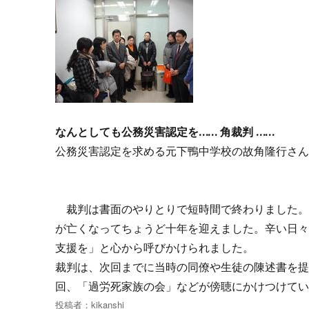
なんとしても公務災害認定を…… 角裁判 ……
公務災害認定を求める元下鴨中学校の故角隆行さ
裁判は書面のやりとりで短時間で終わりました。
が亡くなってちょうど十年を迎えました。辛い日
支援を」と心から呼びかけられました。
裁判は、次回までに当時の同僚や生徒の陳述書を
回、「過労死家族の会」などが傍聴にかけつけて
投稿者：
kikanshi