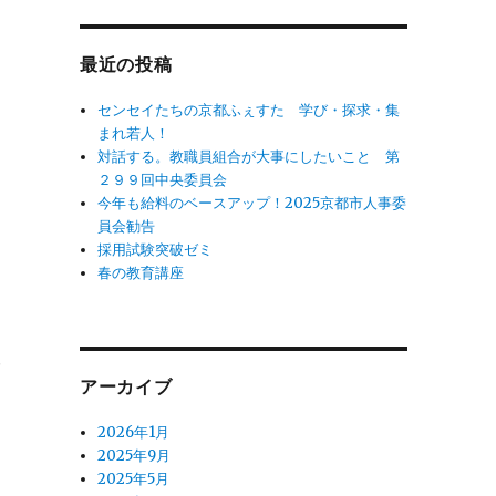
象:
最近の投稿
センセイたちの京都ふぇすた 学び・探求・集
まれ若人！
対話する。教職員組合が大事にしたいこと 第
２９９回中央委員会
今年も給料のベースアップ！2025京都市人事委
員会勧告
採用試験突破ゼミ
春の教育講座
夫
ご
アーカイブ
毎
2026年1月
2025年9月
2025年5月