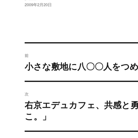
投
2009年2月20日
稿
日:
投
前
稿
小さな敷地に八〇〇人をつ
過
去
ナ
の
ビ
投
次
稿:
ゲ
右京エデュカフェ、共感と
次
の
ー
こ。」
投
シ
稿: