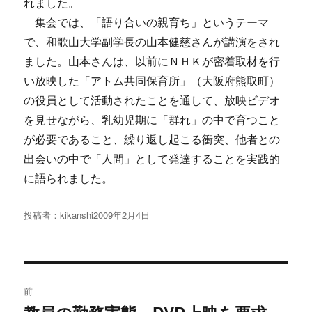
れました。
集会では、「語り合いの親育ち」というテーマ
で、和歌山大学副学長の山本健慈さんが講演をされ
ました。山本さんは、以前にＮＨＫが密着取材を行
い放映した「アトム共同保育所」（大阪府熊取町）
の役員として活動されたことを通して、放映ビデオ
を見せながら、乳幼児期に「群れ」の中で育つこと
が必要であること、繰り返し起こる衝突、他者との
出会いの中で「人間」として発達することを実践的
に語られました。
投稿者：
kikanshi
投
2009年2月4日
稿
日:
投
前
稿