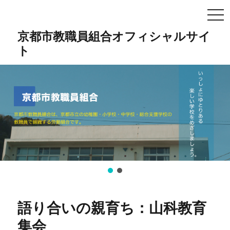
TO
NA
京都市教職員組合オフィシャルサイ
ト
語り合いの親育ち：山科教育
集会