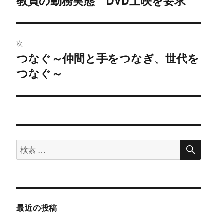
教員の勤務実態 DVD上映を要求
過
去
ナ
の
ビ
投
次
稿:
ゲ
つなぐ～仲間と手をつなぎ、世代を
次
つなぐ～
の
ー
投
シ
稿:
ョ
ン
検
検
索
索
対
象:
最近の投稿