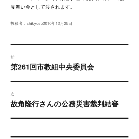
見舞い金として渡されます。
投稿者：
shikyoso
投
2010年12月25日
稿
日:
投
前
稿
第261回市教組中央委員会
過
去
ナ
の
ビ
投
次
稿:
ゲ
故角隆行さんの公務災害裁判結審
次
の
ー
投
シ
稿: