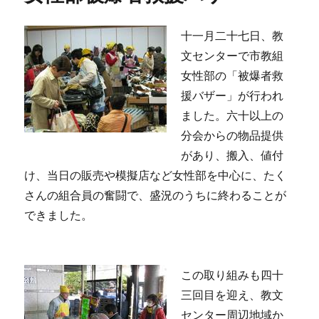
十一月二十七日、教
文センターで市教組
女性部の「被爆者救
援バザー」が行われ
ました。六十以上の
分会からの物品提供
があり、搬入、値付
け、当日の販売や模擬店など女性部を中心に、たく
さんの組合員の奮闘で、盛況のうちに終わることが
できました。
この取り組みも四十
三回目を迎え、教文
センター周辺地域か