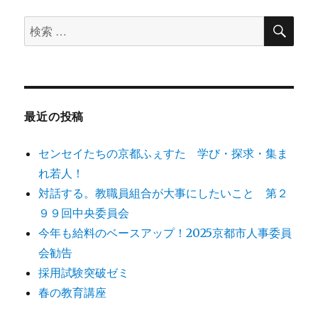
ョ
検
検
索
ン
索
対
象:
最近の投稿
センセイたちの京都ふぇすた 学び・探求・集ま
れ若人！
対話する。教職員組合が大事にしたいこと 第２
９９回中央委員会
今年も給料のベースアップ！2025京都市人事委員
会勧告
採用試験突破ゼミ
春の教育講座