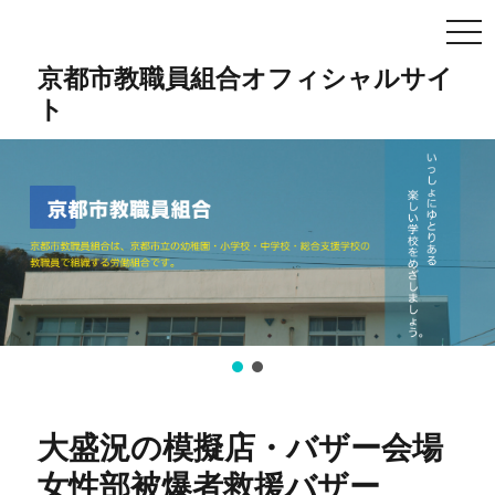
TO
NA
京都市教職員組合オフィシャルサイ
ト
大盛況の模擬店・バザー会場
女性部被爆者救援バザー