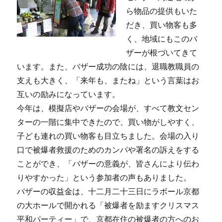
ら物品の提供もいた
だき、買い物客も多
く、地域にもこのバ
ザーが根づいてきて
います。また、バザー成功の陰には、退職教職員の
支えも大きく、「来年も、またね」という言葉はお
互いの励みになっています。
今年は、模擬店やバザーの会場が、すべて教文セン
ターの一階に集中できたので、買い物がしやすく、
子ども連れの買い物客も目立ちました。会場の入り
口で被爆者救援のためのカンパや署名の訴えをする
ことができ、「バザーの意義が、皆さんにより伝わ
りやすかった」という参加者の声もありました。
バザーの収益金は、十二月二十三日にラボール京都
の大ホールで開かれる「被爆者を励ますクリスマス
平和パーティー」で、京都在住の被爆者の方へのお