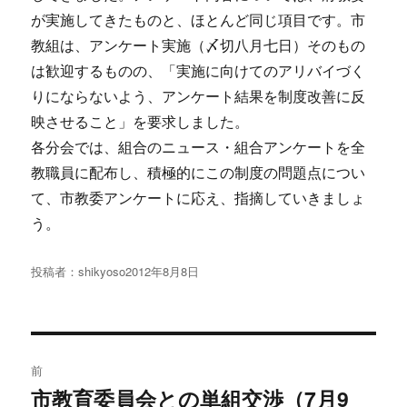
が実施してきたものと、ほとんど同じ項目です。市
教組は、アンケート実施（〆切八月七日）そのもの
は歓迎するものの、「実施に向けてのアリバイづく
りにならないよう、アンケート結果を制度改善に反
映させること」を要求しました。
各分会では、組合のニュース・組合アンケートを全
教職員に配布し、積極的にこの制度の問題点につい
て、市教委アンケートに応え、指摘していきましょ
う。
投稿者：
shikyoso
投
2012年8月8日
稿
日:
投
前
稿
市教育委員会との単組交渉（7月9
過