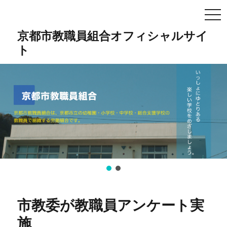
TO
NA
京都市教職員組合オフィシャルサイ
ト
市教委が教職員アンケート実
施