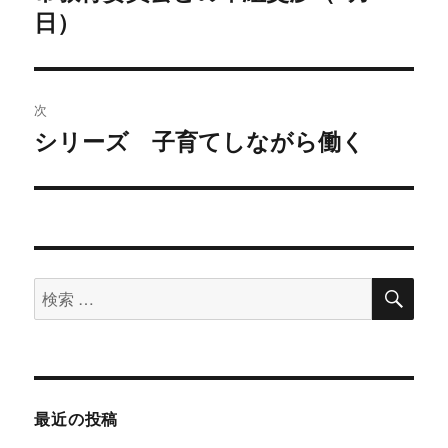
日）
去
ナ
の
ビ
投
稿:
ゲ
次
シリーズ 子育てしながら働く
次
ー
の
シ
投
稿:
ョ
ン
検
検
索
索
対
象:
最近の投稿