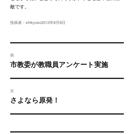
敵です。
投稿者：
shikyoso
投
2012年8月8日
稿
日:
投
前
稿
市教委が教職員アンケート実施
過
去
ナ
の
ビ
投
次
稿:
ゲ
さよなら原発！
次
の
ー
投
シ
稿: