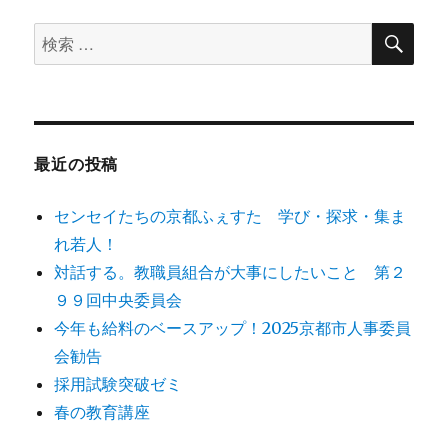
ョ
検
検
索
ン
索
対
象:
最近の投稿
センセイたちの京都ふぇすた 学び・探求・集ま
れ若人！
対話する。教職員組合が大事にしたいこと 第２
９９回中央委員会
今年も給料のベースアップ！2025京都市人事委員
会勧告
採用試験突破ゼミ
春の教育講座